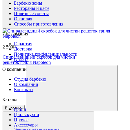
Барбекю зоны
Рестораны и кафе
Полезные советы
О грилях
Способы приготовления
Информация
Гарантия
2 590₽
Доставка
Политика конфиденциальности
Спиралевидный скребок для чистки
Оплата
решеток гриля Napoleon
О компании
Студия барбекю
О компании
Контакты
Каталог
В корзину
Грили
Гриль-кухни
Прочее
Аксессуары