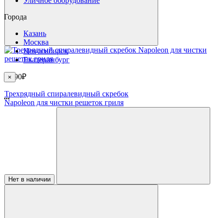
Уличное оборудование
Города
Казань
Москва
Новосибирск
Екатеринбург
3 990₽
×
Трехрядный спиралевидный скребок
...
Napoleon для чистки решеток гриля
Нет в наличии