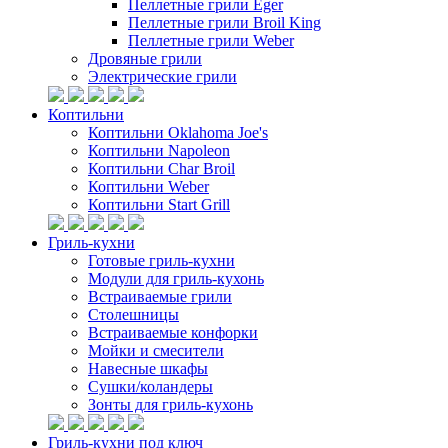
Пеллетные грили Eger
Пеллетные грили Broil King
Пеллетные грили Weber
Дровяные грили
Электрические грили
Коптильни
Коптильни Oklahoma Joe's
Коптильни Napoleon
Коптильни Char Broil
Коптильни Weber
Коптильни Start Grill
Гриль-кухни
Готовые гриль-кухни
Модули для гриль-кухонь
Встраиваемые грили
Столешницы
Встраиваемые конфорки
Мойки и смесители
Навесные шкафы
Сушки/коландеры
Зонты для гриль-кухонь
Гриль-кухни под ключ