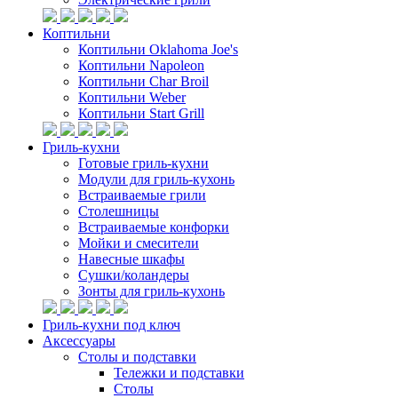
Коптильни
Коптильни Oklahoma Joe's
Коптильни Napoleon
Коптильни Char Broil
Коптильни Weber
Коптильни Start Grill
Гриль-кухни
Готовые гриль-кухни
Модули для гриль-кухонь
Встраиваемые грили
Столешницы
Встраиваемые конфорки
Мойки и смесители
Навесные шкафы
Сушки/коландеры
Зонты для гриль-кухонь
Гриль-кухни под ключ
Аксессуары
Столы и подставки
Тележки и подставки
Столы