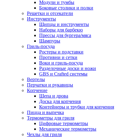
Модули и тумбы
Боковые столики и полки
Решетки и отсекатели
Инструменты
Щипцы и инструменты
Наборы для барбекю
Прессы для бургера/мяса
Шампуры
Гриль-посуда
Ростеры и подставки
Противни и сетки
Воки и гриль-посуда
Разделочные доски и ножи
GBS и Crafted системы
Вертелы
Перчатки и рукавицы
Копчение
Щепа и дрова
Доска для копчения
Контейнеры и трубки для копчения
Пицца и выпечка
Термометры для гриля
Цифровые термометры
Механические термометры
Чехлы для гриля