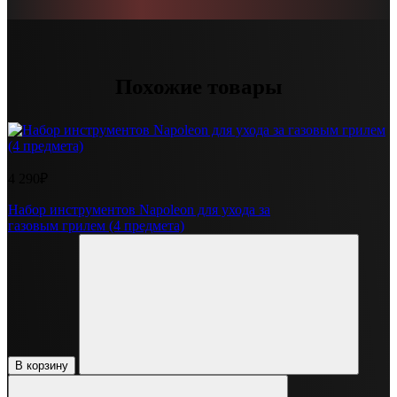
Похожие товары
4 290₽
Набор инструментов Napoleon для ухода за
газовым грилем (4 предмета)
В корзину