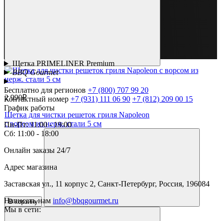
Щетка PRIMELINER Premium
BBQ Gourmet
Бесплатно для регионов
+7 (800) 707 99 20
2 990₽
Контактный номер
+7 (931) 111 06 90
+7 (812) 209 00 15
График работы
Щетка для чистки решеток гриля Napoleon
с ворсом из нерж. стали 5 см
Пн-Пт: 11:00 - 19:00
Сб: 11:00 - 18:00
Онлайн заказы 24/7
Адрес магазина
Заставская ул., 11 корпус 2, Санкт-Петербург, Россия, 196084
Написать нам
info@bbqgourmet.ru
В корзину
Мы в сети: