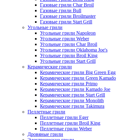
Газовые грили Char Broil
Газовые грили Bull
Газовые грили Broilmaster
Газовые грили Start Grill
Угольные грили
Угольные грили Napoleon
Угольные грили Weber
Угольные грили Char Broil
Угольные грили Oklahoma Joe's
Угольные грили Broil King
Угольные грили Start Grill
Керамические грили
Керамические грили Big Green Egg
Керамические грили Green Kamado
Керамические грили Primo
Керамические грили Kamado Joe
Керамические грили Start Grill
Керамические грили Monolith
Керамические грили Takimura
Пеллетные грили
Пеллетные грили Eger
Пеллетные грили Broil King
Пеллетные грили Weber
Дровяные грили
Электрические грили