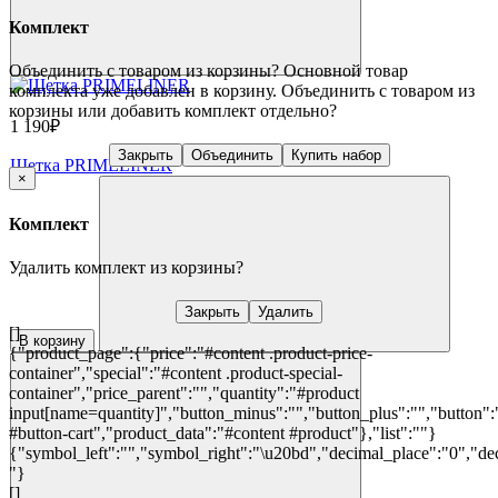
Комплект
Объединить с товаром из корзины?
Основной товар
комплекта уже добавлен в корзину. Объединить с товаром из
корзины или добавить комплект отдельно?
1 190₽
Закрыть
Объединить
Купить набор
Щетка PRIMELINER
×
Комплект
Удалить комплект из корзины?
Закрыть
Удалить
[]
В корзину
{"product_page":{"price":"#content .product-price-
container","special":"#content .product-special-
container","price_parent":"","quantity":"#product
input[name=quantity]","button_minus":"","button_plus":"","button":
#button-cart","product_data":"#content #product"},"list":""}
{"symbol_left":"","symbol_right":"\u20bd","decimal_place":"0","dec
"}
[]