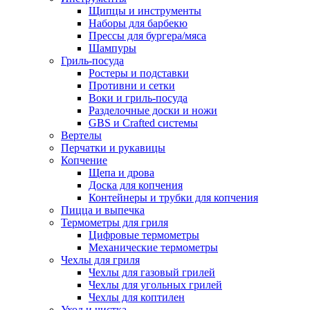
Щипцы и инструменты
Наборы для барбекю
Прессы для бургера/мяса
Шампуры
Гриль-посуда
Ростеры и подставки
Противни и сетки
Воки и гриль-посуда
Разделочные доски и ножи
GBS и Crafted системы
Вертелы
Перчатки и рукавицы
Копчение
Щепа и дрова
Доска для копчения
Контейнеры и трубки для копчения
Пицца и выпечка
Термометры для гриля
Цифровые термометры
Механические термометры
Чехлы для гриля
Чехлы для газовый грилей
Чехлы для угольных грилей
Чехлы для коптилен
Уход и чистка