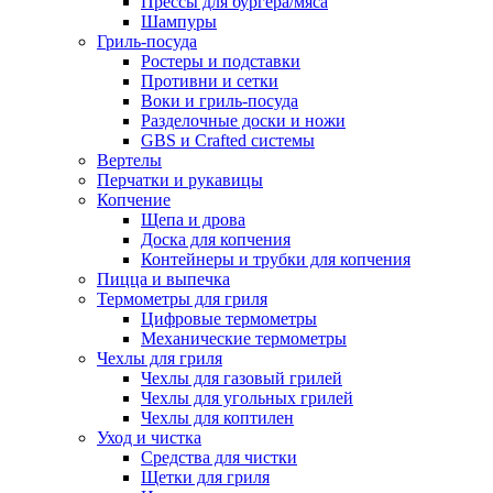
Прессы для бургера/мяса
Шампуры
Гриль-посуда
Ростеры и подставки
Противни и сетки
Воки и гриль-посуда
Разделочные доски и ножи
GBS и Crafted системы
Вертелы
Перчатки и рукавицы
Копчение
Щепа и дрова
Доска для копчения
Контейнеры и трубки для копчения
Пицца и выпечка
Термометры для гриля
Цифровые термометры
Механические термометры
Чехлы для гриля
Чехлы для газовый грилей
Чехлы для угольных грилей
Чехлы для коптилен
Уход и чистка
Средства для чистки
Щетки для гриля