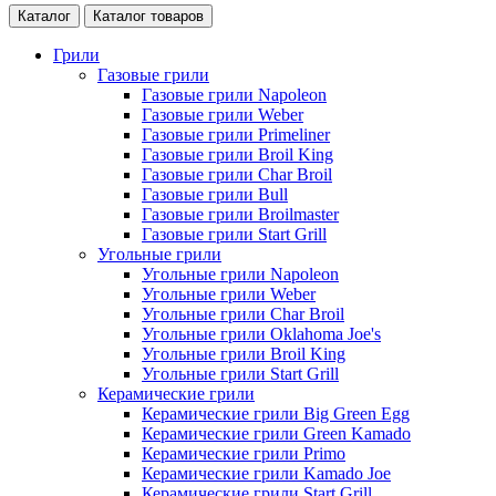
Каталог
Каталог товаров
Грили
Газовые грили
Газовые грили Napoleon
Газовые грили Weber
Газовые грили Primeliner
Газовые грили Broil King
Газовые грили Char Broil
Газовые грили Bull
Газовые грили Broilmaster
Газовые грили Start Grill
Угольные грили
Угольные грили Napoleon
Угольные грили Weber
Угольные грили Char Broil
Угольные грили Oklahoma Joe's
Угольные грили Broil King
Угольные грили Start Grill
Керамические грили
Керамические грили Big Green Egg
Керамические грили Green Kamado
Керамические грили Primo
Керамические грили Kamado Joe
Керамические грили Start Grill