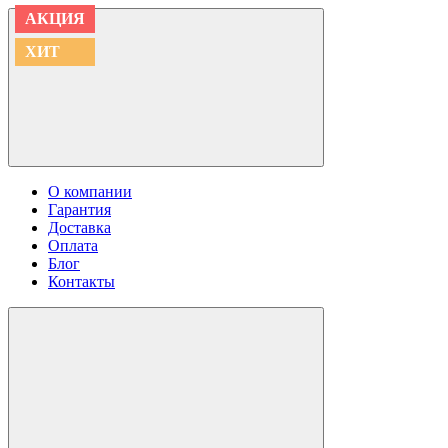
АКЦИЯ
АКЦИЯ
АКЦИЯ
АКЦИЯ
АКЦИЯ
АКЦИЯ
ХИТ
ХИТ
О компании
Гарантия
Доставка
Оплата
Блог
Контакты