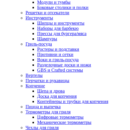
Модули и тумбы
Боковые столики и полки
Решетки и отсекатели
Инструменты
Щипцы и инструменты
Наборы для барбекю
Прессы для бургера/мяса
Шампуры
Гриль-посуда
Ростеры и подставки
Противни и сетки
Воки и гриль-посуда
Разделочные доски и ножи
GBS и Crafted системы
Вертелы
Перчатки и рукавицы
Копчение
Щепа и дрова
Доска для копчения
Контейнеры и трубки для копчения
Пицца и выпечка
Термометры для гриля
Цифровые термометры
Механические термометры
Чехлы для гриля