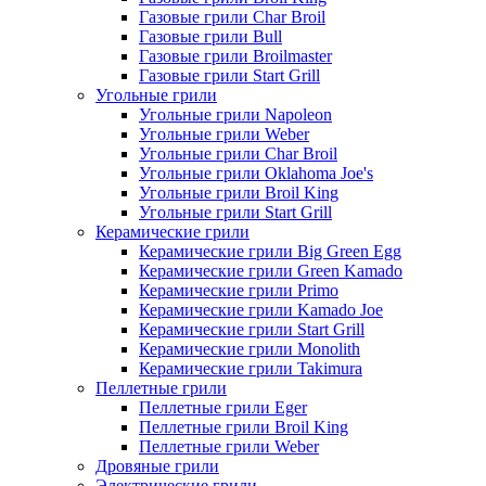
Газовые грили Char Broil
Газовые грили Bull
Газовые грили Broilmaster
Газовые грили Start Grill
Угольные грили
Угольные грили Napoleon
Угольные грили Weber
Угольные грили Char Broil
Угольные грили Oklahoma Joe's
Угольные грили Broil King
Угольные грили Start Grill
Керамические грили
Керамические грили Big Green Egg
Керамические грили Green Kamado
Керамические грили Primo
Керамические грили Kamado Joe
Керамические грили Start Grill
Керамические грили Monolith
Керамические грили Takimura
Пеллетные грили
Пеллетные грили Eger
Пеллетные грили Broil King
Пеллетные грили Weber
Дровяные грили
Электрические грили