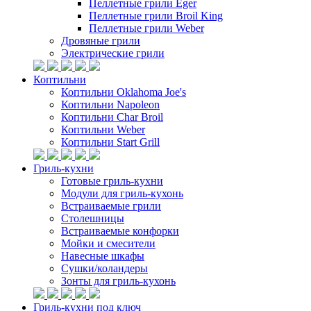
Пеллетные грили Eger
Пеллетные грили Broil King
Пеллетные грили Weber
Дровяные грили
Электрические грили
Коптильни
Коптильни Oklahoma Joe's
Коптильни Napoleon
Коптильни Char Broil
Коптильни Weber
Коптильни Start Grill
Гриль-кухни
Готовые гриль-кухни
Модули для гриль-кухонь
Встраиваемые грили
Столешницы
Встраиваемые конфорки
Мойки и смесители
Навесные шкафы
Сушки/коландеры
Зонты для гриль-кухонь
Гриль-кухни под ключ