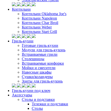
Коптильни
Коптильни Oklahoma Joe's
Коптильни Napoleon
Коптильни Char Broil
Коптильни Weber
Коптильни Start Grill
Гриль-кухни
Готовые гриль-кухни
Модули для гриль-кухонь
Встраиваемые грили
Столешницы
Встраиваемые конфорки
Мойки и смесители
Навесные шкафы
Сушки/коландеры
Зонты для гриль-кухонь
Гриль-кухни под ключ
Аксессуары
Столы и подставки
Тележки и подставки
Столы