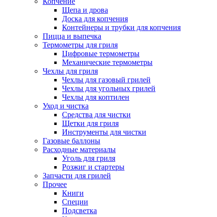
Копчение
Щепа и дрова
Доска для копчения
Контейнеры и трубки для копчения
Пицца и выпечка
Термометры для гриля
Цифровые термометры
Механические термометры
Чехлы для гриля
Чехлы для газовый грилей
Чехлы для угольных грилей
Чехлы для коптилен
Уход и чистка
Средства для чистки
Щетки для гриля
Инструменты для чистки
Газовые баллоны
Расходные материалы
Уголь для гриля
Розжиг и стартеры
Запчасти для грилей
Прочее
Книги
Специи
Подсветка