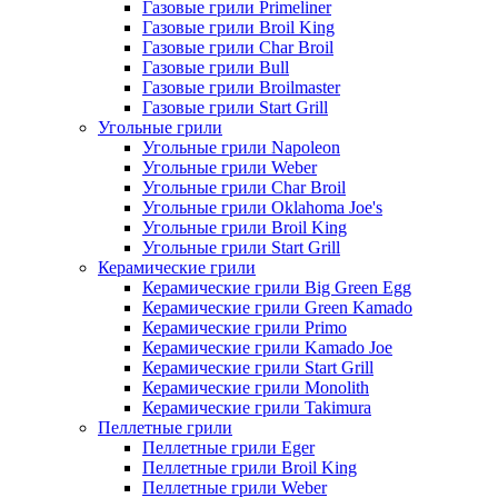
Газовые грили Primeliner
Газовые грили Broil King
Газовые грили Char Broil
Газовые грили Bull
Газовые грили Broilmaster
Газовые грили Start Grill
Угольные грили
Угольные грили Napoleon
Угольные грили Weber
Угольные грили Char Broil
Угольные грили Oklahoma Joe's
Угольные грили Broil King
Угольные грили Start Grill
Керамические грили
Керамические грили Big Green Egg
Керамические грили Green Kamado
Керамические грили Primo
Керамические грили Kamado Joe
Керамические грили Start Grill
Керамические грили Monolith
Керамические грили Takimura
Пеллетные грили
Пеллетные грили Eger
Пеллетные грили Broil King
Пеллетные грили Weber