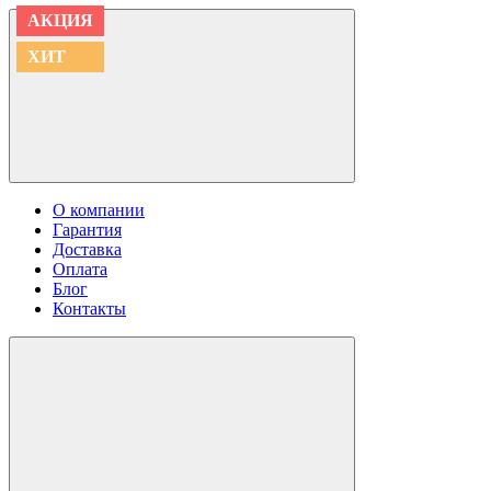
АКЦИЯ
АКЦИЯ
АКЦИЯ
АКЦИЯ
АКЦИЯ
АКЦИЯ
АКЦИЯ
ХИТ
ХИТ
О компании
Гарантия
Доставка
Оплата
Блог
Контакты