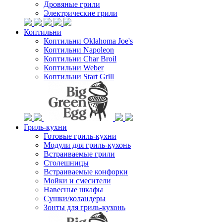
Дровяные грили
Электрические грили
Коптильни
Коптильни Oklahoma Joe's
Коптильни Napoleon
Коптильни Char Broil
Коптильни Weber
Коптильни Start Grill
Гриль-кухни
Готовые гриль-кухни
Модули для гриль-кухонь
Встраиваемые грили
Столешницы
Встраиваемые конфорки
Мойки и смесители
Навесные шкафы
Сушки/коландеры
Зонты для гриль-кухонь