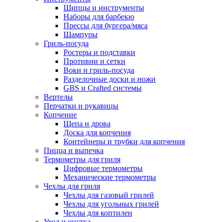
Щипцы и инструменты
Наборы для барбекю
Прессы для бургера/мяса
Шампуры
Гриль-посуда
Ростеры и подставки
Противни и сетки
Воки и гриль-посуда
Разделочные доски и ножи
GBS и Crafted системы
Вертелы
Перчатки и рукавицы
Копчение
Щепа и дрова
Доска для копчения
Контейнеры и трубки для копчения
Пицца и выпечка
Термометры для гриля
Цифровые термометры
Механические термометры
Чехлы для гриля
Чехлы для газовый грилей
Чехлы для угольных грилей
Чехлы для коптилен
Уход и чистка