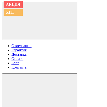
АКЦИЯ
АКЦИЯ
АКЦИЯ
АКЦИЯ
АКЦИЯ
АКЦИЯ
АКЦИЯ
АКЦИЯ
АКЦИЯ
АКЦИЯ
ХИТ
ХИТ
О компании
Гарантия
Доставка
Оплата
Блог
Контакты