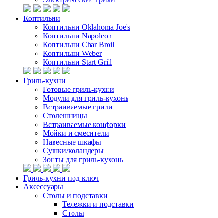
Коптильни
Коптильни Oklahoma Joe's
Коптильни Napoleon
Коптильни Char Broil
Коптильни Weber
Коптильни Start Grill
Гриль-кухни
Готовые гриль-кухни
Модули для гриль-кухонь
Встраиваемые грили
Столешницы
Встраиваемые конфорки
Мойки и смесители
Навесные шкафы
Сушки/коландеры
Зонты для гриль-кухонь
Гриль-кухни под ключ
Аксессуары
Столы и подставки
Тележки и подставки
Столы