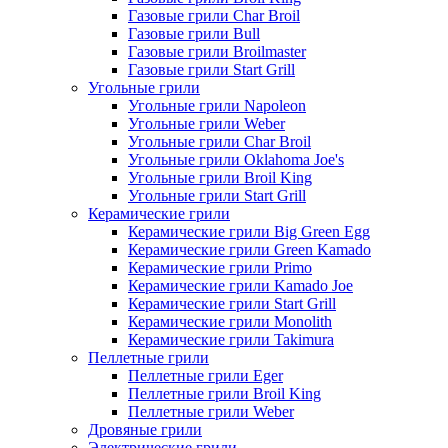
Газовые грили Char Broil
Газовые грили Bull
Газовые грили Broilmaster
Газовые грили Start Grill
Угольные грили
Угольные грили Napoleon
Угольные грили Weber
Угольные грили Char Broil
Угольные грили Oklahoma Joe's
Угольные грили Broil King
Угольные грили Start Grill
Керамические грили
Керамические грили Big Green Egg
Керамические грили Green Kamado
Керамические грили Primo
Керамические грили Kamado Joe
Керамические грили Start Grill
Керамические грили Monolith
Керамические грили Takimura
Пеллетные грили
Пеллетные грили Eger
Пеллетные грили Broil King
Пеллетные грили Weber
Дровяные грили
Электрические грили