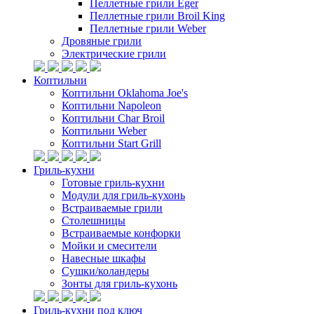
Пеллетные грили Eger
Пеллетные грили Broil King
Пеллетные грили Weber
Дровяные грили
Электрические грили
Коптильни
Коптильни Oklahoma Joe's
Коптильни Napoleon
Коптильни Char Broil
Коптильни Weber
Коптильни Start Grill
Гриль-кухни
Готовые гриль-кухни
Модули для гриль-кухонь
Встраиваемые грили
Столешницы
Встраиваемые конфорки
Мойки и смесители
Навесные шкафы
Сушки/коландеры
Зонты для гриль-кухонь
Гриль-кухни под ключ