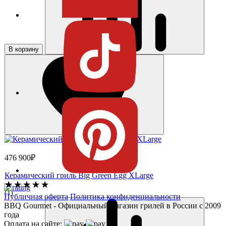
В корзину
476 900₽
Керамический гриль Big Green Egg XLarge
(1)
Публичная оферта
Политика конфиденциальности
BBQ Gourmet - Официальный магазин грилей в России с 2009
года
Оплата на сайте: