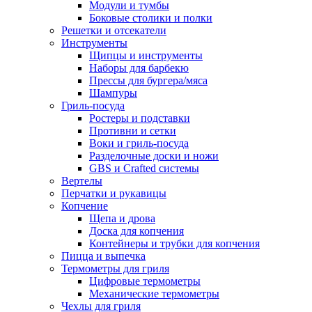
Модули и тумбы
Боковые столики и полки
Решетки и отсекатели
Инструменты
Щипцы и инструменты
Наборы для барбекю
Прессы для бургера/мяса
Шампуры
Гриль-посуда
Ростеры и подставки
Противни и сетки
Воки и гриль-посуда
Разделочные доски и ножи
GBS и Crafted системы
Вертелы
Перчатки и рукавицы
Копчение
Щепа и дрова
Доска для копчения
Контейнеры и трубки для копчения
Пицца и выпечка
Термометры для гриля
Цифровые термометры
Механические термометры
Чехлы для гриля