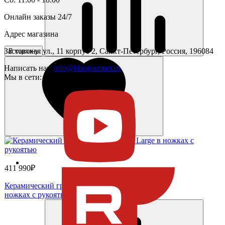
Онлайн заказы 24/7
Адрес магазина
Заставская ул., 11 корпус 2, Санкт-Петербург, Россия, 196084
В корзину
Написать нам
info@bbqgourmet.ru
Мы в сети:
411 990₽
Керамический гриль Big Green Egg Large в
ножках с рукоятью