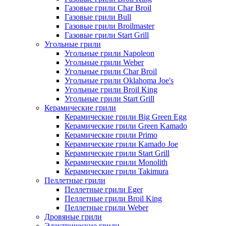
Газовые грили Char Broil
Газовые грили Bull
Газовые грили Broilmaster
Газовые грили Start Grill
Угольные грили
Угольные грили Napoleon
Угольные грили Weber
Угольные грили Char Broil
Угольные грили Oklahoma Joe's
Угольные грили Broil King
Угольные грили Start Grill
Керамические грили
Керамические грили Big Green Egg
Керамические грили Green Kamado
Керамические грили Primo
Керамические грили Kamado Joe
Керамические грили Start Grill
Керамические грили Monolith
Керамические грили Takimura
Пеллетные грили
Пеллетные грили Eger
Пеллетные грили Broil King
Пеллетные грили Weber
Дровяные грили
Электрические грили