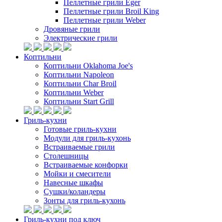
Пеллетные грили Eger
Пеллетные грили Broil King
Пеллетные грили Weber
Дровяные грили
Электрические грили
Коптильни
Коптильни Oklahoma Joe's
Коптильни Napoleon
Коптильни Char Broil
Коптильни Weber
Коптильни Start Grill
Гриль-кухни
Готовые гриль-кухни
Модули для гриль-кухонь
Встраиваемые грили
Столешницы
Встраиваемые конфорки
Мойки и смесители
Навесные шкафы
Сушки/коландеры
Зонты для гриль-кухонь
Гриль-кухни под ключ