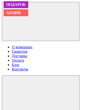
ПОДАРОК
ПОДАРОК
ХИТ
ХИТ
ПОДАРОК
ПОДАРОК
АКЦИЯ
АКЦИЯ
АКЦИЯ
АКЦИЯ
О компании
Гарантия
Доставка
Оплата
Блог
Контакты