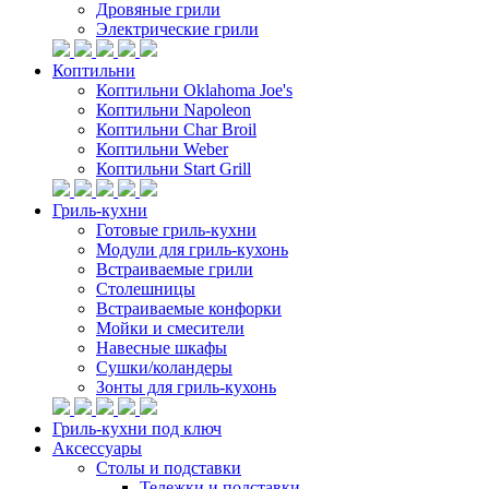
Дровяные грили
Электрические грили
Коптильни
Коптильни Oklahoma Joe's
Коптильни Napoleon
Коптильни Char Broil
Коптильни Weber
Коптильни Start Grill
Гриль-кухни
Готовые гриль-кухни
Модули для гриль-кухонь
Встраиваемые грили
Столешницы
Встраиваемые конфорки
Мойки и смесители
Навесные шкафы
Сушки/коландеры
Зонты для гриль-кухонь
Гриль-кухни под ключ
Аксессуары
Столы и подставки
Тележки и подставки