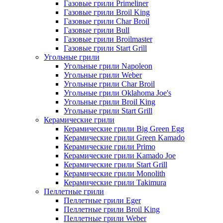
Газовые грили Primeliner
Газовые грили Broil King
Газовые грили Char Broil
Газовые грили Bull
Газовые грили Broilmaster
Газовые грили Start Grill
Угольные грили
Угольные грили Napoleon
Угольные грили Weber
Угольные грили Char Broil
Угольные грили Oklahoma Joe's
Угольные грили Broil King
Угольные грили Start Grill
Керамические грили
Керамические грили Big Green Egg
Керамические грили Green Kamado
Керамические грили Primo
Керамические грили Kamado Joe
Керамические грили Start Grill
Керамические грили Monolith
Керамические грили Takimura
Пеллетные грили
Пеллетные грили Eger
Пеллетные грили Broil King
Пеллетные грили Weber