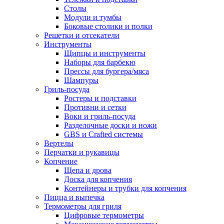
Столы
Модули и тумбы
Боковые столики и полки
Решетки и отсекатели
Инструменты
Щипцы и инструменты
Наборы для барбекю
Прессы для бургера/мяса
Шампуры
Гриль-посуда
Ростеры и подставки
Противни и сетки
Воки и гриль-посуда
Разделочные доски и ножи
GBS и Crafted системы
Вертелы
Перчатки и рукавицы
Копчение
Щепа и дрова
Доска для копчения
Контейнеры и трубки для копчения
Пицца и выпечка
Термометры для гриля
Цифровые термометры