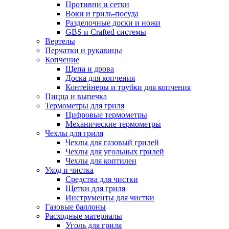
Противни и сетки
Воки и гриль-посуда
Разделочные доски и ножи
GBS и Crafted системы
Вертелы
Перчатки и рукавицы
Копчение
Щепа и дрова
Доска для копчения
Контейнеры и трубки для копчения
Пицца и выпечка
Термометры для гриля
Цифровые термометры
Механические термометры
Чехлы для гриля
Чехлы для газовый грилей
Чехлы для угольных грилей
Чехлы для коптилен
Уход и чистка
Средства для чистки
Щетки для гриля
Инструменты для чистки
Газовые баллоны
Расходные материалы
Уголь для гриля