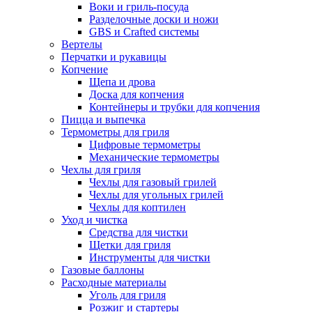
Воки и гриль-посуда
Разделочные доски и ножи
GBS и Crafted системы
Вертелы
Перчатки и рукавицы
Копчение
Щепа и дрова
Доска для копчения
Контейнеры и трубки для копчения
Пицца и выпечка
Термометры для гриля
Цифровые термометры
Механические термометры
Чехлы для гриля
Чехлы для газовый грилей
Чехлы для угольных грилей
Чехлы для коптилен
Уход и чистка
Средства для чистки
Щетки для гриля
Инструменты для чистки
Газовые баллоны
Расходные материалы
Уголь для гриля
Розжиг и стартеры