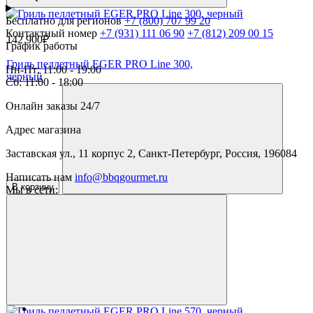
Бесплатно для регионов
+7 (800) 707 99 20
Контактный номер
+7 (931) 111 06 90
+7 (812) 209 00 15
142 900₽
График работы
Гриль пеллетный EGER PRO Line 300,
Пн-Пт: 11:00 - 19:00
черный
Сб: 11:00 - 18:00
Онлайн заказы 24/7
Адрес магазина
Заставская ул., 11 корпус 2, Санкт-Петербург, Россия, 196084
Написать нам
info@bbqgourmet.ru
В корзину
Мы в сети: