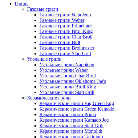
Грили
Газовые грили
Газовые грили Napoleon
Газовые грили Weber
Газовые грили Primeliner
Газовые грили Broil King
Газовые грили Char Broil
Газовые грили Bull
Газовые грили Broilmaster
Газовые грили Start Grill
Угольные грили
Угольные грили Napoleon
Угольные грили Weber
Угольные грили Char Broil
Угольные грили Oklahoma Joe's
Угольные грили Broil King
Угольные грили Start Grill
Керамические грили
Керамические грили Big Green Egg
Керамические грили Green Kamado
Керамические грили Primo
Керамические грили Kamado Joe
Керамические грили Start Grill
Керамические грили Monolith
Керамические грили Takimura