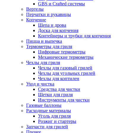
GBS и Crafted системы
Вертелы
Перчатки и рукавицы
Копчение
Щепа и дрова
Доска для копчения
Контейнеры и трубки для копчения
Пицца и выпечка
Термометры для гриля
Цифровые термометры
Механические термометры
Чехлы для гриля
Чехлы для газовый грилей
Чехлы для угольных грилей
Чехлы для коптилен
Уход и чистка
Средства для чистки
Щетки для гриля
Инструменты для чистки
Газовые баллоны
Расходные материалы
Уголь для гриля
Розжиг и стартеры
Запчасти для грилей
Прочее