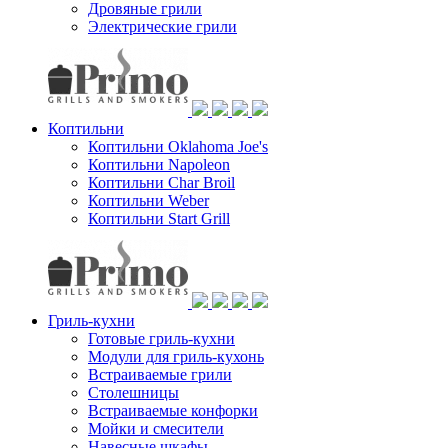
Дровяные грили
Электрические грили
Коптильни
Коптильни Oklahoma Joe's
Коптильни Napoleon
Коптильни Char Broil
Коптильни Weber
Коптильни Start Grill
Гриль-кухни
Готовые гриль-кухни
Модули для гриль-кухонь
Встраиваемые грили
Столешницы
Встраиваемые конфорки
Мойки и смесители
Навесные шкафы