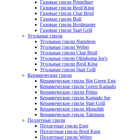
Газовые грили Primeliner
Газовые грили Broil King
Газовые грили Char Broil
Газовые грили Bull
Газовые грили Broilmaster
Газовые грили Start Grill
Угольные грили
Угольные грили Napoleon
Угольные грили Weber
Угольные грили Char Broil
Угольные грили Oklahoma Joe's
Угольные грили Broil King
Угольные грили Start Grill
Керамические грили
Керамические грили Big Green Egg
Керамические грили Green Kamado
Керамические грили Primo
Керамические грили Kamado Joe
Керамические грили Start Grill
Керамические грили Monolith
Керамические грили Takimura
Пеллетные грили
Пеллетные грили Eger
Пеллетные грили Broil King
Пеллетные грили Weber