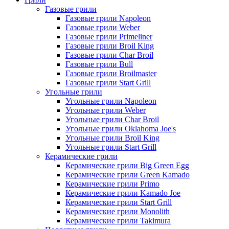
Газовые грили
Газовые грили Napoleon
Газовые грили Weber
Газовые грили Primeliner
Газовые грили Broil King
Газовые грили Char Broil
Газовые грили Bull
Газовые грили Broilmaster
Газовые грили Start Grill
Угольные грили
Угольные грили Napoleon
Угольные грили Weber
Угольные грили Char Broil
Угольные грили Oklahoma Joe's
Угольные грили Broil King
Угольные грили Start Grill
Керамические грили
Керамические грили Big Green Egg
Керамические грили Green Kamado
Керамические грили Primo
Керамические грили Kamado Joe
Керамические грили Start Grill
Керамические грили Monolith
Керамические грили Takimura