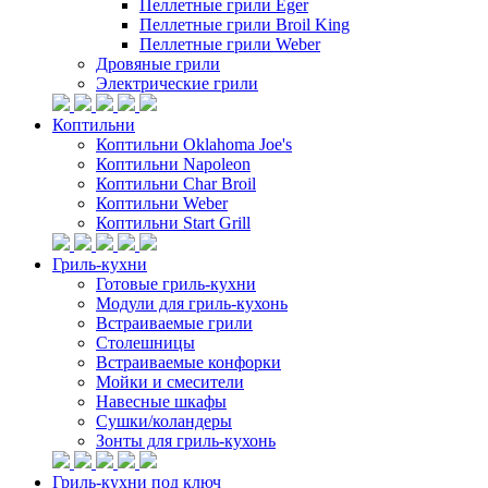
Пеллетные грили Eger
Пеллетные грили Broil King
Пеллетные грили Weber
Дровяные грили
Электрические грили
Коптильни
Коптильни Oklahoma Joe's
Коптильни Napoleon
Коптильни Char Broil
Коптильни Weber
Коптильни Start Grill
Гриль-кухни
Готовые гриль-кухни
Модули для гриль-кухонь
Встраиваемые грили
Столешницы
Встраиваемые конфорки
Мойки и смесители
Навесные шкафы
Сушки/коландеры
Зонты для гриль-кухонь
Гриль-кухни под ключ