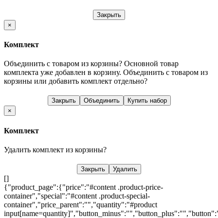
Закрыть
×
Комплект
Объединить с товаром из корзины?
Основной товар
комплекта уже добавлен в корзину. Объединить с товаром из
корзины или добавить комплект отдельно?
Закрыть
Объединить
Купить набор
×
Комплект
Удалить комплект из корзины?
Закрыть
Удалить
[]
{"product_page":{"price":"#content .product-price-
container","special":"#content .product-special-
container","price_parent":"","quantity":"#product
input[name=quantity]","button_minus":"","button_plus":"","button":