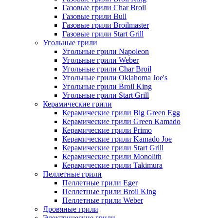
Газовые грили Char Broil
Газовые грили Bull
Газовые грили Broilmaster
Газовые грили Start Grill
Угольные грили
Угольные грили Napoleon
Угольные грили Weber
Угольные грили Char Broil
Угольные грили Oklahoma Joe's
Угольные грили Broil King
Угольные грили Start Grill
Керамические грили
Керамические грили Big Green Egg
Керамические грили Green Kamado
Керамические грили Primo
Керамические грили Kamado Joe
Керамические грили Start Grill
Керамические грили Monolith
Керамические грили Takimura
Пеллетные грили
Пеллетные грили Eger
Пеллетные грили Broil King
Пеллетные грили Weber
Дровяные грили
Электрические грили