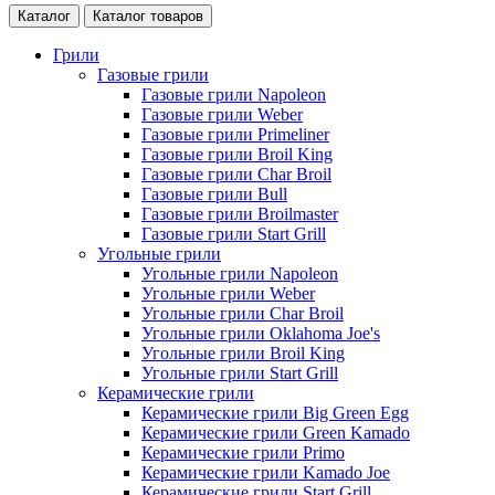
Каталог
Каталог товаров
Грили
Газовые грили
Газовые грили Napoleon
Газовые грили Weber
Газовые грили Primeliner
Газовые грили Broil King
Газовые грили Char Broil
Газовые грили Bull
Газовые грили Broilmaster
Газовые грили Start Grill
Угольные грили
Угольные грили Napoleon
Угольные грили Weber
Угольные грили Char Broil
Угольные грили Oklahoma Joe's
Угольные грили Broil King
Угольные грили Start Grill
Керамические грили
Керамические грили Big Green Egg
Керамические грили Green Kamado
Керамические грили Primo
Керамические грили Kamado Joe
Керамические грили Start Grill