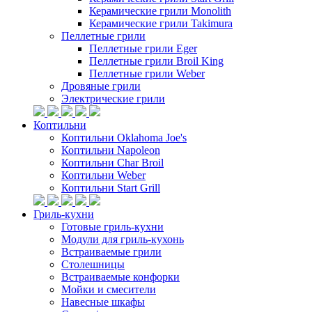
Керамические грили Monolith
Керамические грили Takimura
Пеллетные грили
Пеллетные грили Eger
Пеллетные грили Broil King
Пеллетные грили Weber
Дровяные грили
Электрические грили
Коптильни
Коптильни Oklahoma Joe's
Коптильни Napoleon
Коптильни Char Broil
Коптильни Weber
Коптильни Start Grill
Гриль-кухни
Готовые гриль-кухни
Модули для гриль-кухонь
Встраиваемые грили
Столешницы
Встраиваемые конфорки
Мойки и смесители
Навесные шкафы