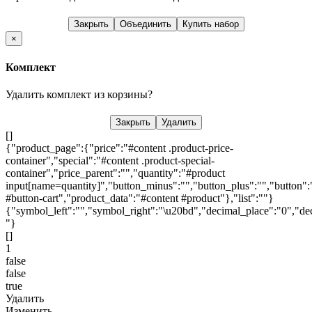
Закрыть
Объединить
Купить набор
×
Комплект
Удалить комплект из корзины?
Закрыть
Удалить
[]
{"product_page":{"price":"#content .product-price-
container","special":"#content .product-special-
container","price_parent":"","quantity":"#product
input[name=quantity]","button_minus":"","button_plus":"","button":
#button-cart","product_data":"#content #product"},"list":""}
{"symbol_left":"","symbol_right":"\u20bd","decimal_place":"0","dec
"}
[]
1
false
false
true
Удалить
Изменить