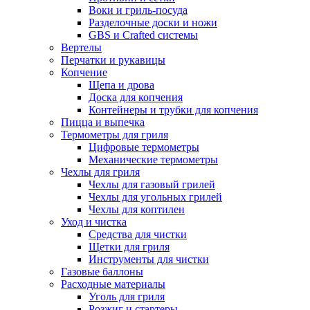
Воки и гриль-посуда
Разделочные доски и ножи
GBS и Crafted системы
Вертелы
Перчатки и рукавицы
Копчение
Щепа и дрова
Доска для копчения
Контейнеры и трубки для копчения
Пицца и выпечка
Термометры для гриля
Цифровые термометры
Механические термометры
Чехлы для гриля
Чехлы для газовый грилей
Чехлы для угольных грилей
Чехлы для коптилен
Уход и чистка
Средства для чистки
Щетки для гриля
Инструменты для чистки
Газовые баллоны
Расходные материалы
Уголь для гриля
Розжиг и стартеры