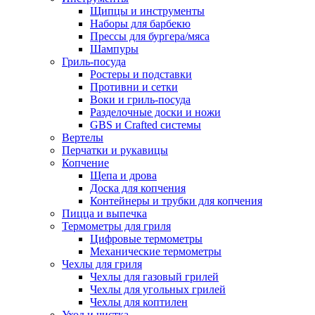
Щипцы и инструменты
Наборы для барбекю
Прессы для бургера/мяса
Шампуры
Гриль-посуда
Ростеры и подставки
Противни и сетки
Воки и гриль-посуда
Разделочные доски и ножи
GBS и Crafted системы
Вертелы
Перчатки и рукавицы
Копчение
Щепа и дрова
Доска для копчения
Контейнеры и трубки для копчения
Пицца и выпечка
Термометры для гриля
Цифровые термометры
Механические термометры
Чехлы для гриля
Чехлы для газовый грилей
Чехлы для угольных грилей
Чехлы для коптилен
Уход и чистка