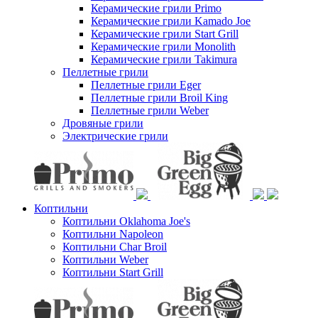
Керамические грили Primo
Керамические грили Kamado Joe
Керамические грили Start Grill
Керамические грили Monolith
Керамические грили Takimura
Пеллетные грили
Пеллетные грили Eger
Пеллетные грили Broil King
Пеллетные грили Weber
Дровяные грили
Электрические грили
Коптильни
Коптильни Oklahoma Joe's
Коптильни Napoleon
Коптильни Char Broil
Коптильни Weber
Коптильни Start Grill