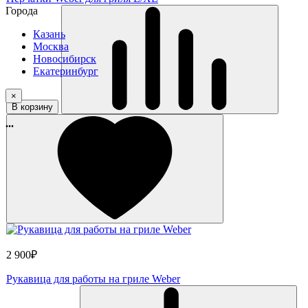
Города
Казань
Москва
Новосибирск
Екатеринбург
×
В корзину
...
2 900₽
Рукавица для работы на гриле Weber