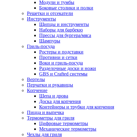
Модули и тумбы
Боковые столики и полки
Решетки и отсекатели
Инструменты
Щипцы и инструменты
Наборы для барбекю
Прессы для бургера/мяса
Шампуры
Гриль-посуда
Ростеры и подставки
Противни и сетки
Воки и гриль-посуда
Разделочные доски и ножи
GBS и Crafted системы
Вертелы
Перчатки и рукавицы
Копчение
Щепа и дрова
Доска для копчения
Контейнеры и трубки для копчения
Пицца и выпечка
Термометры для гриля
Цифровые термометры
Механические термометры
Чехлы для гриля