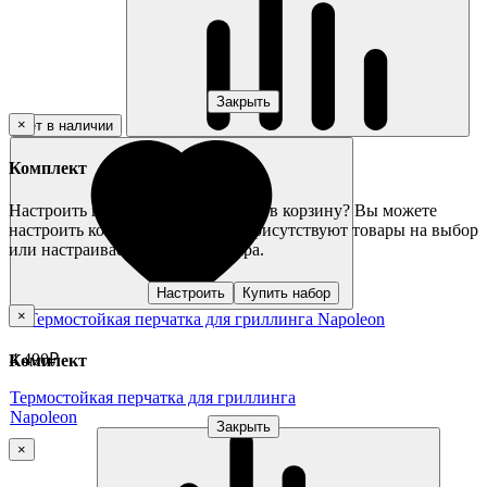
Закрыть
×
Нет в наличии
Комплект
Настроить комплект или добавить в корзину?
Вы можете
настроить комплект, в котором присутствуют товары на выбор
или настраиваемые опции товара.
Настроить
Купить набор
×
4 490₽
Комплект
Термостойкая перчатка для гриллинга
Napoleon
Закрыть
×