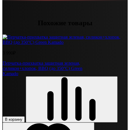
Похожие товары
3 990₽
Перчатка-прихватка защитная зеленая,
силикон+хлопок, BBQ (до 350°С) Green
Kamado
В корзину