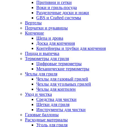
Противни и сетки
Воки и гриль-посуда
Разделочные доски и ножи
GBS и Crafted системы
Вертелы
Перчатки и рукавицы
Копчение
Щепа и дрова
Доска для копчения
Контейнеры и трубки для копчения
Пицца и выпечка
Термометры для гриля
Цифровые термометры
Механические термометры
Чехлы для гриля
Чехлы для газовый грилей
Чехлы для угольных грилей
Чехлы для коптилен
Уход и чистка
Средства для чистки
Щетки для гриля
Инструменты для чистки
Газовые баллоны
Расходные материалы
Уголь для гриля