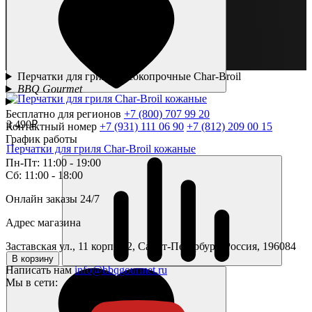
Перчатки для гриля высокопрочные Char-Broil
BBQ Gourmet
Бесплатно для регионов
+7 (800) 707 99 20
3 490₽
Контактный номер
+7 (931) 111 06 90
+7 (812) 209 00 15
График работы
Перчатки для гриля Char-Broil кожаные
Пн-Пт: 11:00 - 19:00
Сб: 11:00 - 18:00
Онлайн заказы 24/7
Адрес магазина
Заставская ул., 11 корпус 2, Санкт-Петербург, Россия, 196084
В корзину
Написать нам
info@bbqgourmet.ru
Мы в сети: