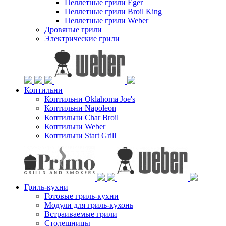
Пеллетные грили Eger
Пеллетные грили Broil King
Пеллетные грили Weber
Дровяные грили
Электрические грили
Коптильни
Коптильни Oklahoma Joe's
Коптильни Napoleon
Коптильни Char Broil
Коптильни Weber
Коптильни Start Grill
Гриль-кухни
Готовые гриль-кухни
Модули для гриль-кухонь
Встраиваемые грили
Столешницы