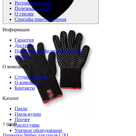
Рестораны и кафе
Полезные советы
О грилях
Способы приготовления
Информация
Гарантия
Доставка
Политика конфиденциальности
Оплата
О компании
Студия барбекю
О компании
Контакты
Каталог
Грили
Гриль-кухни
Прочее
7 900₽
Аксессуары
Уличное оборудование
Перчатки Weber для гриля L/XL