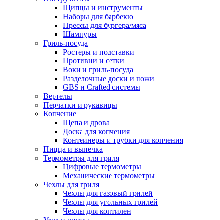
Щипцы и инструменты
Наборы для барбекю
Прессы для бургера/мяса
Шампуры
Гриль-посуда
Ростеры и подставки
Противни и сетки
Воки и гриль-посуда
Разделочные доски и ножи
GBS и Crafted системы
Вертелы
Перчатки и рукавицы
Копчение
Щепа и дрова
Доска для копчения
Контейнеры и трубки для копчения
Пицца и выпечка
Термометры для гриля
Цифровые термометры
Механические термометры
Чехлы для гриля
Чехлы для газовый грилей
Чехлы для угольных грилей
Чехлы для коптилен
Уход и чистка