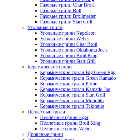
Газовые грили Char Broil
Газовые грили Bull
Газовые грили Broilmaster
Газовые грили Start Grill
Угольные грили
Угольные грили Napoleon
Угольные грили Weber
Угольные грили Char Broil
Угольные грили Oklahoma Joe's
Угольные грили Broil King
Угольные грили Start Grill
Керамические грили
Керамические грили Big Green Egg
Керамические грили Green Kamado
Керамические грили Primo
Керамические грили Kamado Joe
Керамические грили Start Grill
Керамические грили Monolith
Керамические грили Takimura
Пеллетные грили
Пеллетные грили Eger
Пеллетные грили Broil King
Пеллетные грили Weber
Дровяные грили
Электрические грили