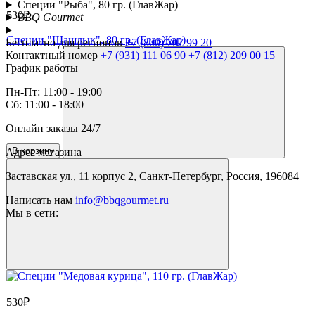
Специи "Рыба", 80 гр. (ГлавЖар)
530₽
BBQ Gourmet
Специи "Шашлык", 80 гр. (ГлавЖар)
Бесплатно для регионов
+7 (800) 707 99 20
Контактный номер
+7 (931) 111 06 90
+7 (812) 209 00 15
График работы
Пн-Пт: 11:00 - 19:00
Сб: 11:00 - 18:00
Онлайн заказы 24/7
В корзину
Адрес магазина
Заставская ул., 11 корпус 2, Санкт-Петербург, Россия, 196084
Написать нам
info@bbqgourmet.ru
Мы в сети:
530₽