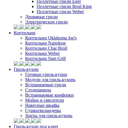
Пеллетные грили Eger
Пеллетные грили Broil King
Пеллетные грили Weber
Дровяные грили
Электрические грили
Коптильни
Коптильни Oklahoma Joe's
Коптильни Napoleon
Коптильни Char Broil
Коптильни Weber
Коптильни Start Grill
Гриль-кухни
Готовые гриль-кухни
Модули для гриль-кухонь
Встраиваемые грили
Столешницы
Встраиваемые конфорки
Мойки и смесители
Навесные шкафы
Сушки/коландеры
Зонты для гриль-кухонь
Гриль-кухни под ключ