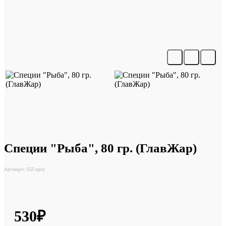
Специи "Рыба", 80 гр. (ГлавЖар)
Артикул: GZ-spry
530₽