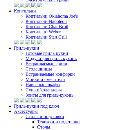
Коптильни
Коптильни Oklahoma Joe's
Коптильни Napoleon
Коптильни Char Broil
Коптильни Weber
Коптильни Start Grill
Гриль-кухни
Готовые гриль-кухни
Модули для гриль-кухонь
Встраиваемые грили
Столешницы
Встраиваемые конфорки
Мойки и смесители
Навесные шкафы
Сушки/коландеры
Зонты для гриль-кухонь
Гриль-кухни под ключ
Аксессуары
Столы и подставки
Тележки и подставки
Столы