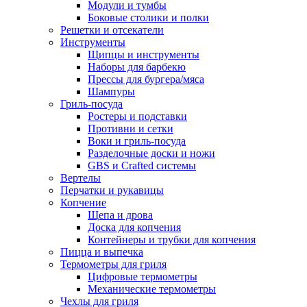
Модули и тумбы
Боковые столики и полки
Решетки и отсекатели
Инструменты
Щипцы и инструменты
Наборы для барбекю
Прессы для бургера/мяса
Шампуры
Гриль-посуда
Ростеры и подставки
Противни и сетки
Воки и гриль-посуда
Разделочные доски и ножи
GBS и Crafted системы
Вертелы
Перчатки и рукавицы
Копчение
Щепа и дрова
Доска для копчения
Контейнеры и трубки для копчения
Пицца и выпечка
Термометры для гриля
Цифровые термометры
Механические термометры
Чехлы для гриля