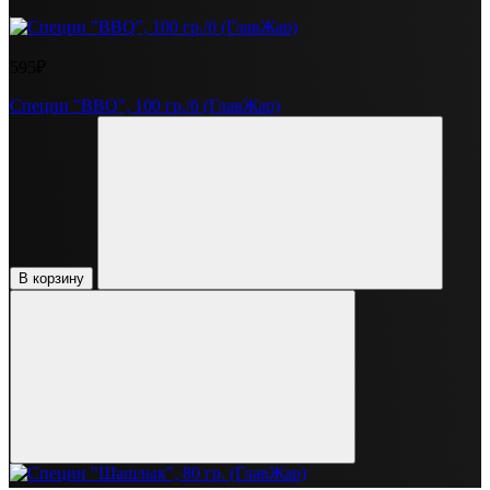
595₽
Специи "BBQ", 100 гр./б (ГлавЖар)
В корзину