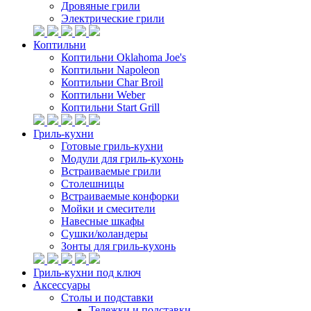
Дровяные грили
Электрические грили
Коптильни
Коптильни Oklahoma Joe's
Коптильни Napoleon
Коптильни Char Broil
Коптильни Weber
Коптильни Start Grill
Гриль-кухни
Готовые гриль-кухни
Модули для гриль-кухонь
Встраиваемые грили
Столешницы
Встраиваемые конфорки
Мойки и смесители
Навесные шкафы
Сушки/коландеры
Зонты для гриль-кухонь
Гриль-кухни под ключ
Аксессуары
Столы и подставки
Тележки и подставки