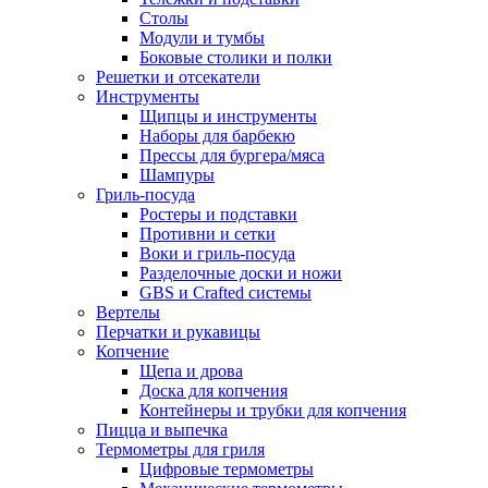
Столы
Модули и тумбы
Боковые столики и полки
Решетки и отсекатели
Инструменты
Щипцы и инструменты
Наборы для барбекю
Прессы для бургера/мяса
Шампуры
Гриль-посуда
Ростеры и подставки
Противни и сетки
Воки и гриль-посуда
Разделочные доски и ножи
GBS и Crafted системы
Вертелы
Перчатки и рукавицы
Копчение
Щепа и дрова
Доска для копчения
Контейнеры и трубки для копчения
Пицца и выпечка
Термометры для гриля
Цифровые термометры