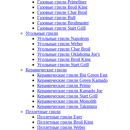
Газовые грили Primeliner
Газовые грили Broil King
Газовые грили Char Broil
Газовые грили Bull
Газовые грили Broilmaster
Газовые грили Start Grill
Угольные грили
Угольные грили Napoleon
Угольные грили Weber
Угольные грили Char Broil
Угольные грили Oklahoma Joe's
Угольные грили Broil King
Угольные грили Start Grill
Керамические грили
Керамические грили Big Green Egg
Керамические грили Green Kamado
Керамические грили Primo
Керамические грили Kamado Joe
Керамические грили Start Grill
Керамические грили Monolith
Керамические грили Takimura
Пеллетные грили
Пеллетные грили Eger
Пеллетные грили Broil King
Пеллетные грили Weber