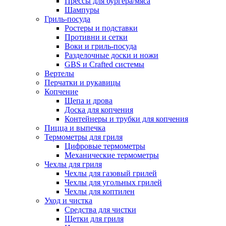
Прессы для бургера/мяса
Шампуры
Гриль-посуда
Ростеры и подставки
Противни и сетки
Воки и гриль-посуда
Разделочные доски и ножи
GBS и Crafted системы
Вертелы
Перчатки и рукавицы
Копчение
Щепа и дрова
Доска для копчения
Контейнеры и трубки для копчения
Пицца и выпечка
Термометры для гриля
Цифровые термометры
Механические термометры
Чехлы для гриля
Чехлы для газовый грилей
Чехлы для угольных грилей
Чехлы для коптилен
Уход и чистка
Средства для чистки
Щетки для гриля