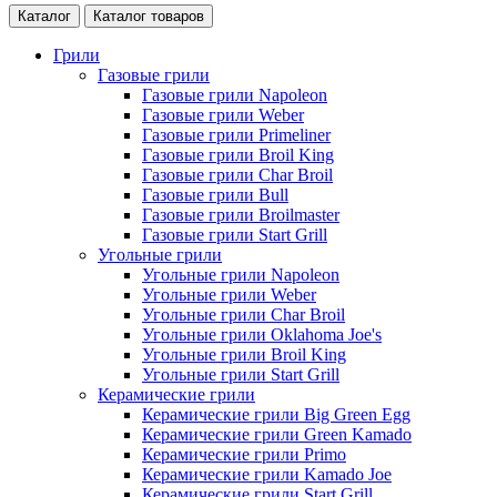
Каталог
Каталог товаров
Грили
Газовые грили
Газовые грили Napoleon
Газовые грили Weber
Газовые грили Primeliner
Газовые грили Broil King
Газовые грили Char Broil
Газовые грили Bull
Газовые грили Broilmaster
Газовые грили Start Grill
Угольные грили
Угольные грили Napoleon
Угольные грили Weber
Угольные грили Char Broil
Угольные грили Oklahoma Joe's
Угольные грили Broil King
Угольные грили Start Grill
Керамические грили
Керамические грили Big Green Egg
Керамические грили Green Kamado
Керамические грили Primo
Керамические грили Kamado Joe
Керамические грили Start Grill