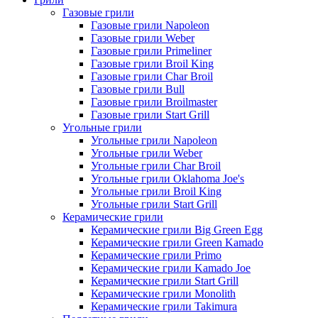
Газовые грили
Газовые грили Napoleon
Газовые грили Weber
Газовые грили Primeliner
Газовые грили Broil King
Газовые грили Char Broil
Газовые грили Bull
Газовые грили Broilmaster
Газовые грили Start Grill
Угольные грили
Угольные грили Napoleon
Угольные грили Weber
Угольные грили Char Broil
Угольные грили Oklahoma Joe's
Угольные грили Broil King
Угольные грили Start Grill
Керамические грили
Керамические грили Big Green Egg
Керамические грили Green Kamado
Керамические грили Primo
Керамические грили Kamado Joe
Керамические грили Start Grill
Керамические грили Monolith
Керамические грили Takimura