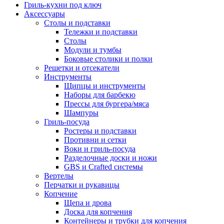
Гриль-кухни под ключ
Аксессуары
Столы и подставки
Тележки и подставки
Столы
Модули и тумбы
Боковые столики и полки
Решетки и отсекатели
Инструменты
Щипцы и инструменты
Наборы для барбекю
Прессы для бургера/мяса
Шампуры
Гриль-посуда
Ростеры и подставки
Противни и сетки
Воки и гриль-посуда
Разделочные доски и ножи
GBS и Crafted системы
Вертелы
Перчатки и рукавицы
Копчение
Щепа и дрова
Доска для копчения
Контейнеры и трубки для копчения