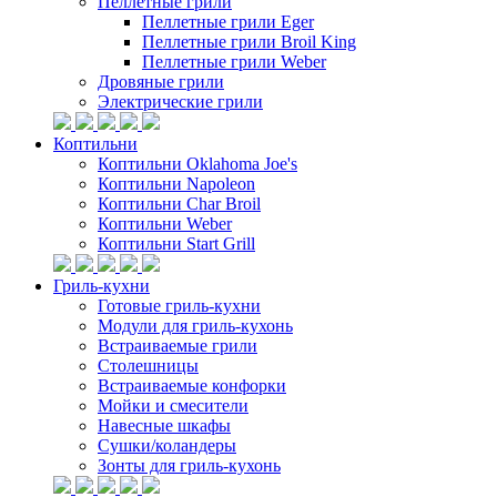
Пеллетные грили
Пеллетные грили Eger
Пеллетные грили Broil King
Пеллетные грили Weber
Дровяные грили
Электрические грили
Коптильни
Коптильни Oklahoma Joe's
Коптильни Napoleon
Коптильни Char Broil
Коптильни Weber
Коптильни Start Grill
Гриль-кухни
Готовые гриль-кухни
Модули для гриль-кухонь
Встраиваемые грили
Столешницы
Встраиваемые конфорки
Мойки и смесители
Навесные шкафы
Сушки/коландеры
Зонты для гриль-кухонь