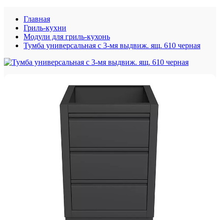
Главная
Гриль-кухни
Модули для гриль-кухонь
Тумба универсальная с 3-мя выдвиж. ящ. 610 черная