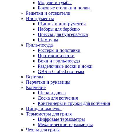
Модули и тумбы
Боковые столики и полки
Решетки и отсекатели
Инструменты
Щипцы и инструменты
Наборы для барбекю
Прессы для бургера/мяса
Шампуры
Гриль-посуда
Ростеры и подставки
Противни и сетки
Воки и гриль-посуда
Разделочные доски и ножи
GBS и Crafted системы
Вертелы
Перчатки и рукавицы
Копчение
Щепа и дрова
Доска для копчения
Контейнеры и трубки для копчения
Пицца и выпечка
Термометры для гриля
Цифровые термометры
Механические термометры
Чехлы для гриля