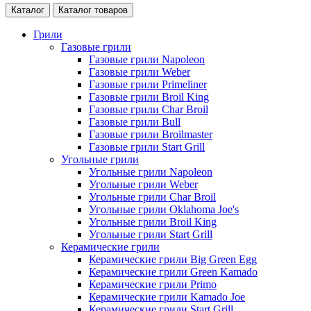
Каталог
Каталог товаров
Грили
Газовые грили
Газовые грили Napoleon
Газовые грили Weber
Газовые грили Primeliner
Газовые грили Broil King
Газовые грили Char Broil
Газовые грили Bull
Газовые грили Broilmaster
Газовые грили Start Grill
Угольные грили
Угольные грили Napoleon
Угольные грили Weber
Угольные грили Char Broil
Угольные грили Oklahoma Joe's
Угольные грили Broil King
Угольные грили Start Grill
Керамические грили
Керамические грили Big Green Egg
Керамические грили Green Kamado
Керамические грили Primo
Керамические грили Kamado Joe
Керамические грили Start Grill