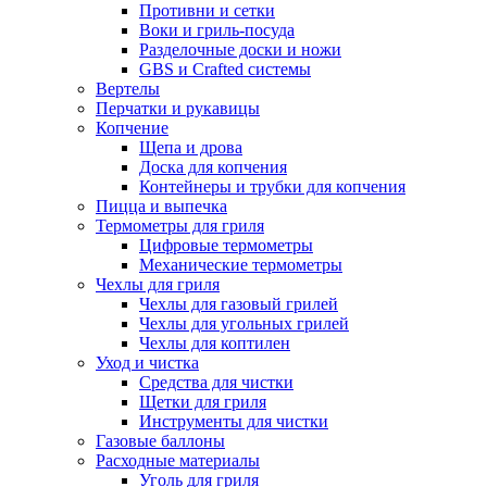
Противни и сетки
Воки и гриль-посуда
Разделочные доски и ножи
GBS и Crafted системы
Вертелы
Перчатки и рукавицы
Копчение
Щепа и дрова
Доска для копчения
Контейнеры и трубки для копчения
Пицца и выпечка
Термометры для гриля
Цифровые термометры
Механические термометры
Чехлы для гриля
Чехлы для газовый грилей
Чехлы для угольных грилей
Чехлы для коптилен
Уход и чистка
Средства для чистки
Щетки для гриля
Инструменты для чистки
Газовые баллоны
Расходные материалы
Уголь для гриля