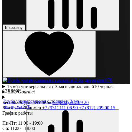
В корзину
Тумба универсальная с 3-мя выдвиж. ящ. 610 черная
137 900₽
BBQ Gourmet
Тумба универсальная с полкой и 2-мя
Бесплатно для регионов
+7 (800) 707 99 20
дверцами 870
Контактный номер
+7 (931) 111 06 90
+7 (812) 209 00 15
График работы
Пн-Пт: 11:00 - 19:00
Сб: 11:00 - 18:00