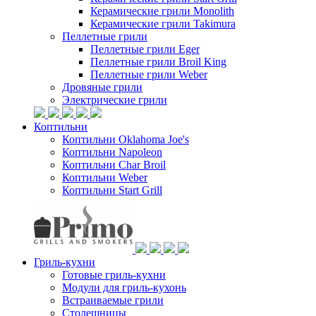
Керамические грили Monolith
Керамические грили Takimura
Пеллетные грили
Пеллетные грили Eger
Пеллетные грили Broil King
Пеллетные грили Weber
Дровяные грили
Электрические грили
Коптильни
Коптильни Oklahoma Joe's
Коптильни Napoleon
Коптильни Char Broil
Коптильни Weber
Коптильни Start Grill
Гриль-кухни
Готовые гриль-кухни
Модули для гриль-кухонь
Встраиваемые грили
Столешницы