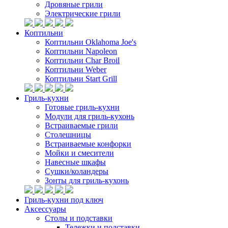
Дровяные грили
Электрические грили
Коптильни
Коптильни Oklahoma Joe's
Коптильни Napoleon
Коптильни Char Broil
Коптильни Weber
Коптильни Start Grill
Гриль-кухни
Готовые гриль-кухни
Модули для гриль-кухонь
Встраиваемые грили
Столешницы
Встраиваемые конфорки
Мойки и смесители
Навесные шкафы
Сушки/коландеры
Зонты для гриль-кухонь
Гриль-кухни под ключ
Аксессуары
Столы и подставки
Тележки и подставки