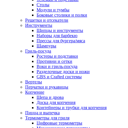
Столы
Модули и тумбы
Боковые столики и полки
Решетки и отсекатели
Инструменты
Щипцы и инструменты
Наборы для барбекю
Прессы для бургера/мяса
Шампуры
Гриль-посуда
Ростеры и подставки
Противни и сетки
Воки и гриль-посуда
Разделочные доски и ножи
GBS и Crafted системы
Вертелы
Перчатки и рукавицы
Копчение
Щепа и дрова
Доска для копчения
Контейнеры и трубки для копчения
Пицца и выпечка
Термометры для гриля
Цифровые термометры