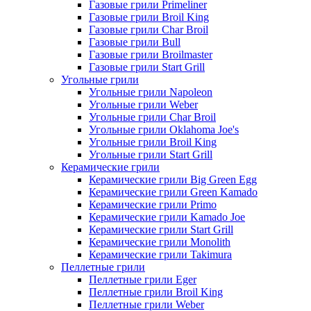
Газовые грили Primeliner
Газовые грили Broil King
Газовые грили Char Broil
Газовые грили Bull
Газовые грили Broilmaster
Газовые грили Start Grill
Угольные грили
Угольные грили Napoleon
Угольные грили Weber
Угольные грили Char Broil
Угольные грили Oklahoma Joe's
Угольные грили Broil King
Угольные грили Start Grill
Керамические грили
Керамические грили Big Green Egg
Керамические грили Green Kamado
Керамические грили Primo
Керамические грили Kamado Joe
Керамические грили Start Grill
Керамические грили Monolith
Керамические грили Takimura
Пеллетные грили
Пеллетные грили Eger
Пеллетные грили Broil King
Пеллетные грили Weber