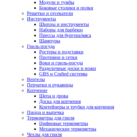
Модули и тумбы
Боковые столики и полки
Решетки и отсекатели
Инструменты
Щипцы и инструменты
Наборы для барбекю
Прессы для бургера/мяса
Шампуры
Гриль-посуда
Ростеры и подставки
Противни и сетки
Воки и гриль-посуда
Разделочные доски и ножи
GBS и Crafted системы
Вертелы
Перчатки и рукавицы
Копчение
Щепа и дрова
Доска для копчения
Контейнеры и трубки для копчения
Пицца и выпечка
Термометры для гриля
Цифровые термометры
Механические термометры
Чехлы для гриля