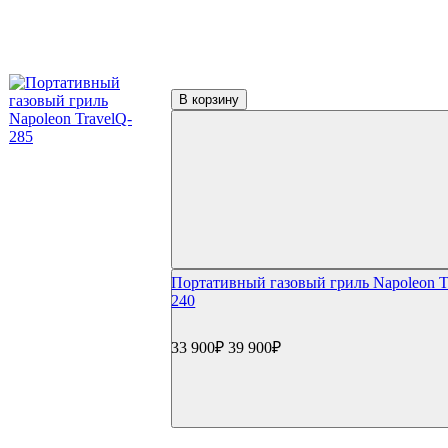
Газовые грили Broil King
Газовые грили Char Broil
Char-Broil Performance
Char-Broil Professional
Char-Broil Hybrid
Газовые грили Bull
В корзину
Газовые грили Broilmaster
Газовые грили Start Grill
Угольные грили
Угольные грили Napoleon
Угольные грили Weber
Weber Compact Kettle
Weber Original Kettle
Weber Master Touch GBS
Weber Performer GBS
Weber Summit
Портативный газовый гриль Napoleon T
Weber Smokey Joe
240
Weber Go Anywhere
Weber Smokey Mountain Cooker
Угольные грили Char Broil
33 900₽
39 900₽
Угольные грили Oklahoma Joe's
Угольные грили Broil King
Угольные грили Start Grill
Керамические грили
Керамические грили Big Green Egg