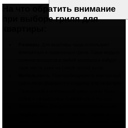
На что обратить внимание
при выборе гриля для
квартиры:
Размеры
. Для квартиры чаще используют
компактные и переносные грили. Такие модели
отлично впишутся в любой интерьер и найдут
свое место даже на самой тесной кухне.
Мобильность
. При необходимости компактный
гриль легко убирается в кладовку или на балкон.
Переносной и компактный гриль можно брать с
собой и на выездные пикники или в походы.
Тип топлива
. Для домашнего использования
подойдут компактные угольные, газовые и
электрические грили. Газовые и угольные грили