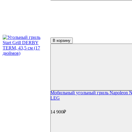
Сушки/коландеры
Зонты для гриль-кухонь
Навесные шкафы
Гриль-кухни под ключ
Аксессуары для гриля
Столы и подставки
Тележки и подставки
Столы
В корзину
Модули и тумбы
Боковые столики и полки
Решетки и отсекатели
Инструменты
Щипцы и инструменты
Наборы для барбекю
Прессы для бургера/мяса
Шампуры
Гриль-посуда
Ростеры и подставки
Мобильный угольный гриль Napoleon 
Противни и сетки
LEG
Воки и гриль-посуда
Разделочные доски и ножи
14 900₽
GBS и Crafted системы
Вертелы
Перчатки и рукавицы
Копчение