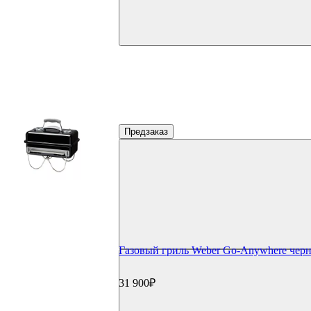
Предзаказ
Газовый гриль Weber Go-Anywhere чер
31 900₽