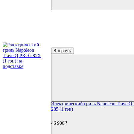
Уличное оборудование
Акции
Сертификаты
Фильтр по параметрам
Цена
В корзину
₽
Применить
Производители
(5)
Napoleon
(1)
Start Grill
Электрический гриль Napoleon TravelQ
285 (1 тэн)
(2)
Weber
46 900₽