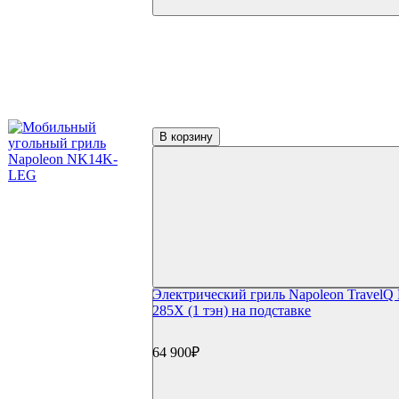
Щепа и дрова
Доска для копчения
Контейнеры и трубки для копчения
Пицца и выпечка
Термометры для гриля
Цифровые термометры
Механические термометры
Чехлы для гриля
Чехлы для газовый грилей
В корзину
Чехлы для угольных грилей
Чехлы для коптилен
Уход и чистка
Средства для чистки
Щетки для гриля
Инструменты для чистки
Газовые баллоны
Расходные материалы
Уголь для гриля
Электрический гриль Napoleon TravelQ
Розжиг и стартеры
285X (1 тэн) на подставке
Запчасти для грилей
Прочее
Книги
64 900₽
Специи
Подсветка
Коврики