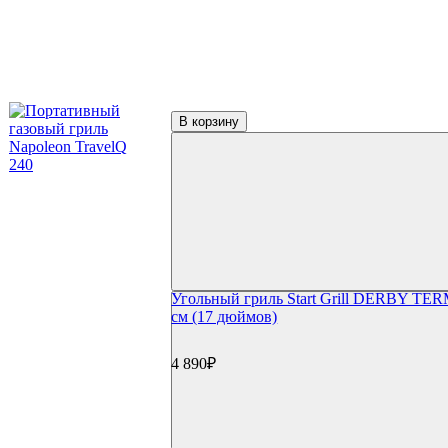
Керамические грили Green Kamado
Керамические грили Primo
Керамические грили Kamado Joe
Керамические грили Start Grill
Керамические грили Monolith
Керамические грили Takimura
Пеллетные грили
В корзину
Пеллетные грили Eger
Пеллетные грили Broil King
Пеллетные грили Weber
Дровяные грили
Электрические грили
Коптильни
Коптильни Oklahoma Joe's
Коптильни Napoleon
Коптильни Char Broil
Коптильни Weber
Угольный гриль Start Grill DERBY TER
Коптильни Start Grill
см (17 дюймов)
Гриль-кухни
Готовые гриль-кухни
Встраиваемые грили
4 890₽
Встраиваемые конфорки
Модули для гриль-кухонь
Столешницы
Мойки и смесители