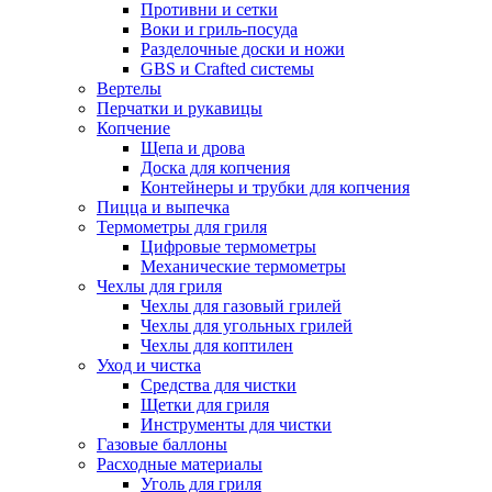
Противни и сетки
Воки и гриль-посуда
Разделочные доски и ножи
GBS и Crafted системы
Вертелы
Перчатки и рукавицы
Копчение
Щепа и дрова
Доска для копчения
Контейнеры и трубки для копчения
Пицца и выпечка
Термометры для гриля
Цифровые термометры
Механические термометры
Чехлы для гриля
Чехлы для газовый грилей
Чехлы для угольных грилей
Чехлы для коптилен
Уход и чистка
Средства для чистки
Щетки для гриля
Инструменты для чистки
Газовые баллоны
Расходные материалы
Уголь для гриля