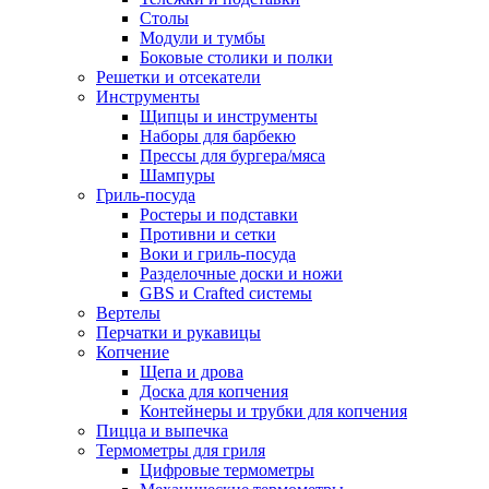
Столы
Модули и тумбы
Боковые столики и полки
Решетки и отсекатели
Инструменты
Щипцы и инструменты
Наборы для барбекю
Прессы для бургера/мяса
Шампуры
Гриль-посуда
Ростеры и подставки
Противни и сетки
Воки и гриль-посуда
Разделочные доски и ножи
GBS и Crafted системы
Вертелы
Перчатки и рукавицы
Копчение
Щепа и дрова
Доска для копчения
Контейнеры и трубки для копчения
Пицца и выпечка
Термометры для гриля
Цифровые термометры