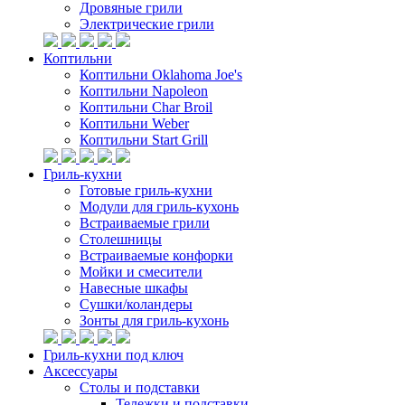
Дровяные грили
Электрические грили
Коптильни
Коптильни Oklahoma Joe's
Коптильни Napoleon
Коптильни Char Broil
Коптильни Weber
Коптильни Start Grill
Гриль-кухни
Готовые гриль-кухни
Модули для гриль-кухонь
Встраиваемые грили
Столешницы
Встраиваемые конфорки
Мойки и смесители
Навесные шкафы
Сушки/коландеры
Зонты для гриль-кухонь
Гриль-кухни под ключ
Аксессуары
Столы и подставки
Тележки и подставки