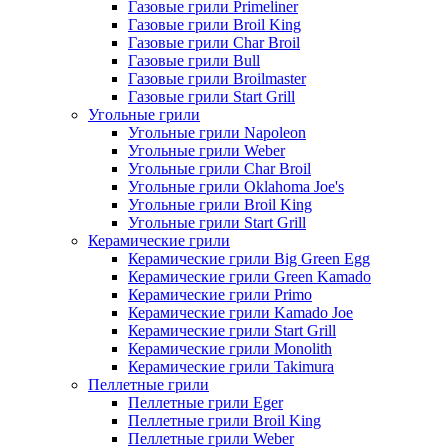
Газовые грили Primeliner
Газовые грили Broil King
Газовые грили Char Broil
Газовые грили Bull
Газовые грили Broilmaster
Газовые грили Start Grill
Угольные грили
Угольные грили Napoleon
Угольные грили Weber
Угольные грили Char Broil
Угольные грили Oklahoma Joe's
Угольные грили Broil King
Угольные грили Start Grill
Керамические грили
Керамические грили Big Green Egg
Керамические грили Green Kamado
Керамические грили Primo
Керамические грили Kamado Joe
Керамические грили Start Grill
Керамические грили Monolith
Керамические грили Takimura
Пеллетные грили
Пеллетные грили Eger
Пеллетные грили Broil King
Пеллетные грили Weber