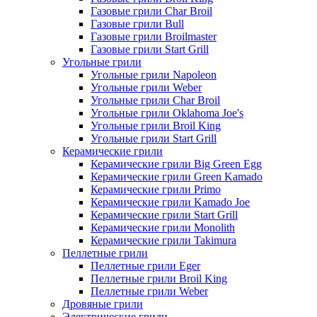
Газовые грили Char Broil
Газовые грили Bull
Газовые грили Broilmaster
Газовые грили Start Grill
Угольные грили
Угольные грили Napoleon
Угольные грили Weber
Угольные грили Char Broil
Угольные грили Oklahoma Joe's
Угольные грили Broil King
Угольные грили Start Grill
Керамические грили
Керамические грили Big Green Egg
Керамические грили Green Kamado
Керамические грили Primo
Керамические грили Kamado Joe
Керамические грили Start Grill
Керамические грили Monolith
Керамические грили Takimura
Пеллетные грили
Пеллетные грили Eger
Пеллетные грили Broil King
Пеллетные грили Weber
Дровяные грили
Электрические грили