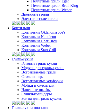
Пеллетные грили Eger
Пеллетные грили Broil King
Пеллетные грили Weber
Дровяные грили
Электрические грили
Коптильни
Коптильни Oklahoma Joe's
Коптильни Napoleon
Коптильни Char Broil
Коптильни Weber
Коптильни Start Grill
Гриль-кухни
Готовые гриль-кухни
Модули для гриль-кухонь
Встраиваемые грили
Столешницы
Встраиваемые конфорки
Мойки и смесители
Навесные шкафы
Сушки/коландеры
Зонты для гриль-кухонь
Гриль-кухни под ключ