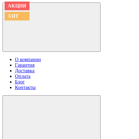
АКЦИЯ
АКЦИЯ
АКЦИЯ
АКЦИЯ
АКЦИЯ
АКЦИЯ
ХИТ
ХИТ
О компании
Гарантия
Доставка
Оплата
Блог
Контакты