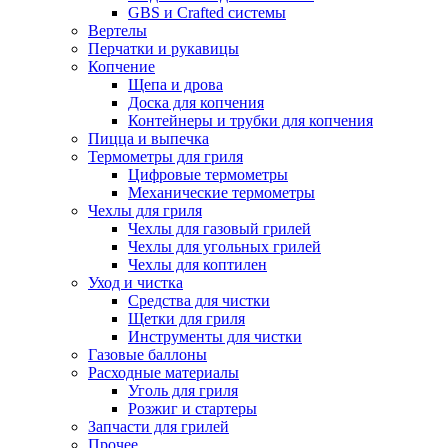
GBS и Crafted системы
Вертелы
Перчатки и рукавицы
Копчение
Щепа и дрова
Доска для копчения
Контейнеры и трубки для копчения
Пицца и выпечка
Термометры для гриля
Цифровые термометры
Механические термометры
Чехлы для гриля
Чехлы для газовый грилей
Чехлы для угольных грилей
Чехлы для коптилен
Уход и чистка
Средства для чистки
Щетки для гриля
Инструменты для чистки
Газовые баллоны
Расходные материалы
Уголь для гриля
Розжиг и стартеры
Запчасти для грилей
Прочее