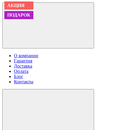
АКЦИЯ
АКЦИЯ
АКЦИЯ
АКЦИЯ
АКЦИЯ
АКЦИЯ
ПОДАРОК
ПОДАРОК
ПОДАРОК
ПОДАРОК
ПОДАРОК
ПОДАРОК
О компании
Гарантия
Доставка
Оплата
Блог
Контакты