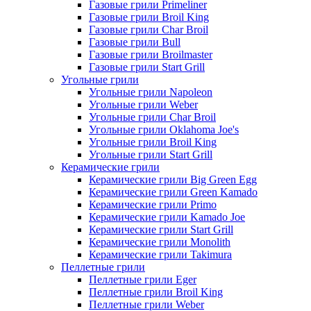
Газовые грили Primeliner
Газовые грили Broil King
Газовые грили Char Broil
Газовые грили Bull
Газовые грили Broilmaster
Газовые грили Start Grill
Угольные грили
Угольные грили Napoleon
Угольные грили Weber
Угольные грили Char Broil
Угольные грили Oklahoma Joe's
Угольные грили Broil King
Угольные грили Start Grill
Керамические грили
Керамические грили Big Green Egg
Керамические грили Green Kamado
Керамические грили Primo
Керамические грили Kamado Joe
Керамические грили Start Grill
Керамические грили Monolith
Керамические грили Takimura
Пеллетные грили
Пеллетные грили Eger
Пеллетные грили Broil King
Пеллетные грили Weber