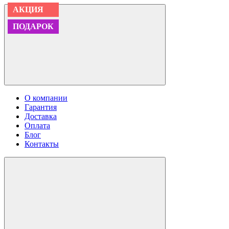
АКЦИЯ
АКЦИЯ
АКЦИЯ
АКЦИЯ
ПОДАРОК
ПОДАРОК
ПОДАРОК
ПОДАРОК
О компании
Гарантия
Доставка
Оплата
Блог
Контакты