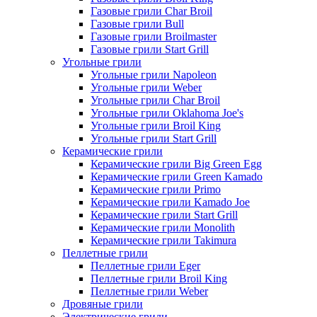
Газовые грили Char Broil
Газовые грили Bull
Газовые грили Broilmaster
Газовые грили Start Grill
Угольные грили
Угольные грили Napoleon
Угольные грили Weber
Угольные грили Char Broil
Угольные грили Oklahoma Joe's
Угольные грили Broil King
Угольные грили Start Grill
Керамические грили
Керамические грили Big Green Egg
Керамические грили Green Kamado
Керамические грили Primo
Керамические грили Kamado Joe
Керамические грили Start Grill
Керамические грили Monolith
Керамические грили Takimura
Пеллетные грили
Пеллетные грили Eger
Пеллетные грили Broil King
Пеллетные грили Weber
Дровяные грили
Электрические грили