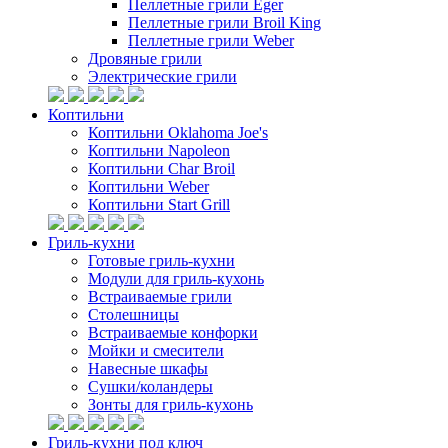
Пеллетные грили Eger
Пеллетные грили Broil King
Пеллетные грили Weber
Дровяные грили
Электрические грили
Коптильни
Коптильни Oklahoma Joe's
Коптильни Napoleon
Коптильни Char Broil
Коптильни Weber
Коптильни Start Grill
Гриль-кухни
Готовые гриль-кухни
Модули для гриль-кухонь
Встраиваемые грили
Столешницы
Встраиваемые конфорки
Мойки и смесители
Навесные шкафы
Сушки/коландеры
Зонты для гриль-кухонь
Гриль-кухни под ключ