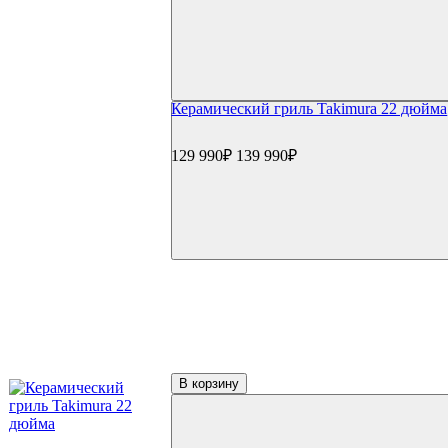
Производители
Big Green Egg
(23)
Green Kamado
(8)
Kamado Joe
(3)
Monolith
(2)
Primo
(8)
Керамический гриль Takimura 22 дюйма
Start Grill
(7)
Takimura
(3)
129 990₽
139 990₽
В корзину