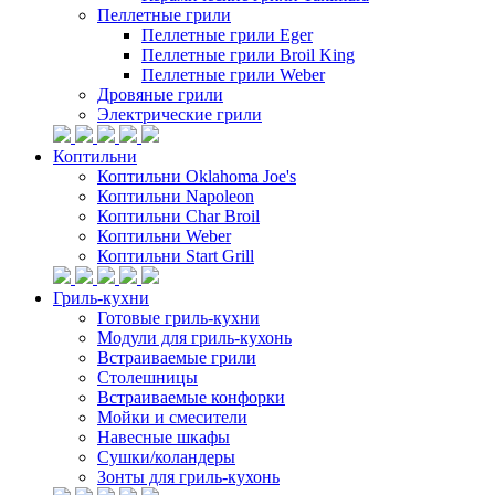
Пеллетные грили
Пеллетные грили Eger
Пеллетные грили Broil King
Пеллетные грили Weber
Дровяные грили
Электрические грили
Коптильни
Коптильни Oklahoma Joe's
Коптильни Napoleon
Коптильни Char Broil
Коптильни Weber
Коптильни Start Grill
Гриль-кухни
Готовые гриль-кухни
Модули для гриль-кухонь
Встраиваемые грили
Столешницы
Встраиваемые конфорки
Мойки и смесители
Навесные шкафы
Сушки/коландеры
Зонты для гриль-кухонь