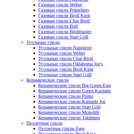
Газовые грили Weber
Газовые грили Primeliner
Газовые грили Broil King
Газовые грили Char Broil
Газовые грили Bull
Газовые грили Broilmaster
Газовые грили Start Grill
Угольные грили
Угольные грили Napoleon
Угольные грили Weber
Угольные грили Char Broil
Угольные грили Oklahoma Joe's
Угольные грили Broil King
Угольные грили Start Grill
Керамические грили
Керамические грили Big Green Egg
Керамические грили Green Kamado
Керамические грили Primo
Керамические грили Kamado Joe
Керамические грили Start Grill
Керамические грили Monolith
Керамические грили Takimura
Пеллетные грили
Пеллетные грили Eger
Пеллетные грили Broil King