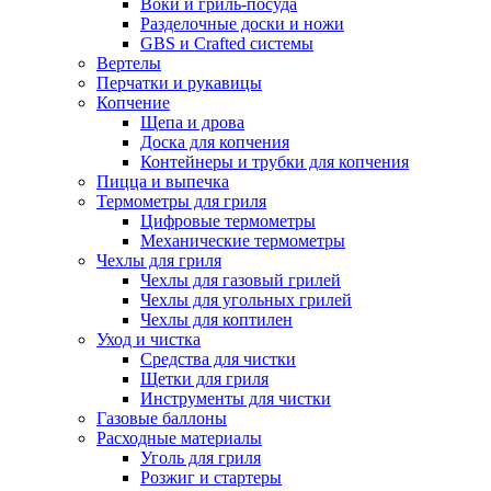
Воки и гриль-посуда
Разделочные доски и ножи
GBS и Crafted системы
Вертелы
Перчатки и рукавицы
Копчение
Щепа и дрова
Доска для копчения
Контейнеры и трубки для копчения
Пицца и выпечка
Термометры для гриля
Цифровые термометры
Механические термометры
Чехлы для гриля
Чехлы для газовый грилей
Чехлы для угольных грилей
Чехлы для коптилен
Уход и чистка
Средства для чистки
Щетки для гриля
Инструменты для чистки
Газовые баллоны
Расходные материалы
Уголь для гриля
Розжиг и стартеры