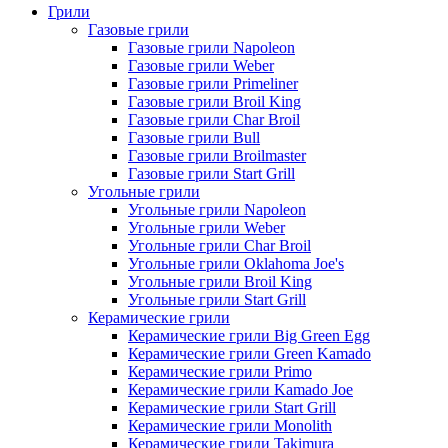
Грили
Газовые грили
Газовые грили Napoleon
Газовые грили Weber
Газовые грили Primeliner
Газовые грили Broil King
Газовые грили Char Broil
Газовые грили Bull
Газовые грили Broilmaster
Газовые грили Start Grill
Угольные грили
Угольные грили Napoleon
Угольные грили Weber
Угольные грили Char Broil
Угольные грили Oklahoma Joe's
Угольные грили Broil King
Угольные грили Start Grill
Керамические грили
Керамические грили Big Green Egg
Керамические грили Green Kamado
Керамические грили Primo
Керамические грили Kamado Joe
Керамические грили Start Grill
Керамические грили Monolith
Керамические грили Takimura