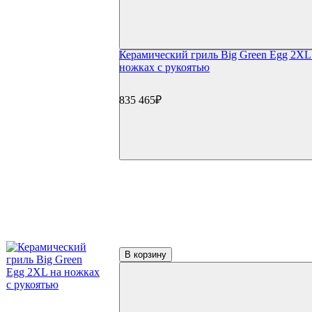
Электрические грили
Коптильни
Коптильни Oklahoma Joe's
Коптильни Napoleon
Керамический гриль Big Green Egg 2XL
Коптильни Char Broil
ножках с рукоятью
Коптильни Weber
Коптильни Start Grill
Гриль-кухни
835 465₽
Готовые гриль-кухни
Встраиваемые грили
Встраиваемые конфорки
Модули для гриль-кухонь
Столешницы
Мойки и смесители
Сушки/коландеры
Зонты для гриль-кухонь
Навесные шкафы
Гриль-кухни под ключ
Аксессуары для гриля
Столы и подставки
В корзину
Тележки и подставки
Столы
Модули и тумбы
Боковые столики и полки