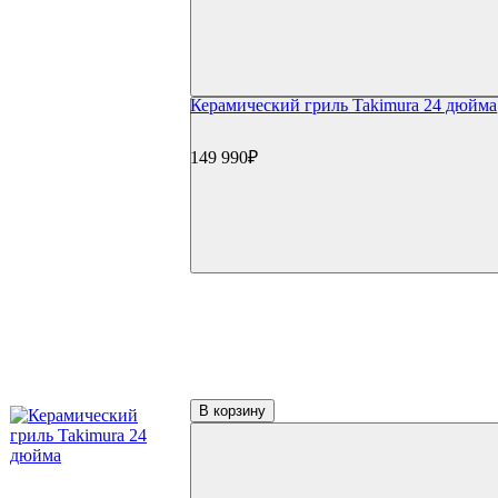
Решетки и отсекатели
Инструменты
Щипцы и инструменты
Наборы для барбекю
Прессы для бургера/мяса
Шампуры
Керамический гриль Takimura 24 дюйма
Гриль-посуда
Ростеры и подставки
149 990₽
Противни и сетки
Воки и гриль-посуда
Разделочные доски и ножи
GBS и Crafted системы
Вертелы
Перчатки и рукавицы
Копчение
Щепа и дрова
Доска для копчения
Контейнеры и трубки для копчения
Пицца и выпечка
Термометры для гриля
Цифровые термометры
В корзину
Механические термометры
Чехлы для гриля
Чехлы для газовый грилей
Чехлы для угольных грилей