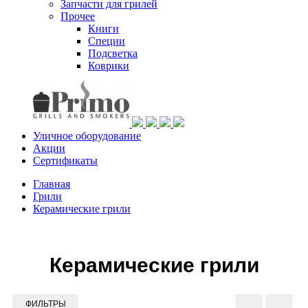
Запчасти для грилей
Прочее
Книги
Специи
Подсветка
Коврики
Уличное оборудование
Акции
Сертификаты
Главная
Грили
Керамические грили
Каталог товаров
Грили
Керамические грили
Газовые грили
Газовые грили Napoleon
Napoleon Big
Napoleon Phantom
ФИЛЬТРЫ