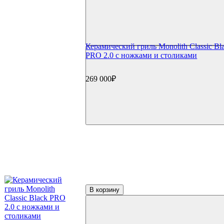
Чехлы для коптилен
Уход и чистка
Средства для чистки
Щетки для гриля
Инструменты для чистки
Керамический гриль Monolith Classic Bl
Газовые баллоны
PRO 2.0 с ножками и столиками
Расходные материалы
Уголь для гриля
Розжиг и стартеры
269 000₽
Запчасти для грилей
Прочее
Книги
Специи
Подсветка
Коврики
Уличное оборудование
Акции
Сертификаты
Фильтр по параметрам
Цена
В корзину
₽
Применить