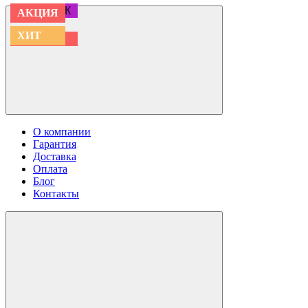
АКЦИЯ
АКЦИЯ
АКЦИЯ
АКЦИЯ
АКЦИЯ
АКЦИЯ
ПОДАРОК
АКЦИЯ
АКЦИЯ
ХИТ
ХИТ
АКЦИЯ
О компании
Гарантия
Доставка
Оплата
Блог
Контакты