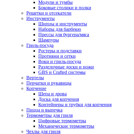
Модули и тумбы
Боковые столики и полки
Решетки и отсекатели
Инструменты
Щипцы и инструменты
Наборы для барбекю
Прессы для бургера/мяса
Шампуры
Гриль-посуда
Ростеры и подставки
Противни и сетки
Воки и гриль-посуда
Разделочные доски и ножи
GBS и Crafted системы
Вертелы
Перчатки и рукавицы
Копчение
Щепа и дрова
Доска для копчения
Контейнеры и трубки для копчения
Пицца и выпечка
Термометры для гриля
Цифровые термометры
Механические термометры
Чехлы для гриля