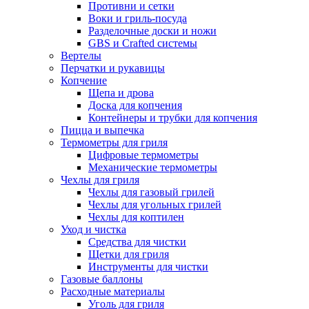
Противни и сетки
Воки и гриль-посуда
Разделочные доски и ножи
GBS и Crafted системы
Вертелы
Перчатки и рукавицы
Копчение
Щепа и дрова
Доска для копчения
Контейнеры и трубки для копчения
Пицца и выпечка
Термометры для гриля
Цифровые термометры
Механические термометры
Чехлы для гриля
Чехлы для газовый грилей
Чехлы для угольных грилей
Чехлы для коптилен
Уход и чистка
Средства для чистки
Щетки для гриля
Инструменты для чистки
Газовые баллоны
Расходные материалы
Уголь для гриля