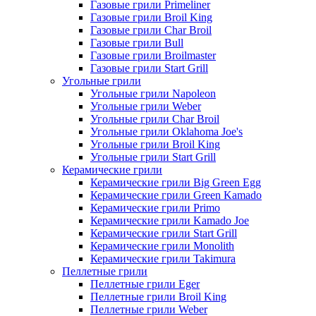
Газовые грили Primeliner
Газовые грили Broil King
Газовые грили Char Broil
Газовые грили Bull
Газовые грили Broilmaster
Газовые грили Start Grill
Угольные грили
Угольные грили Napoleon
Угольные грили Weber
Угольные грили Char Broil
Угольные грили Oklahoma Joe's
Угольные грили Broil King
Угольные грили Start Grill
Керамические грили
Керамические грили Big Green Egg
Керамические грили Green Kamado
Керамические грили Primo
Керамические грили Kamado Joe
Керамические грили Start Grill
Керамические грили Monolith
Керамические грили Takimura
Пеллетные грили
Пеллетные грили Eger
Пеллетные грили Broil King
Пеллетные грили Weber