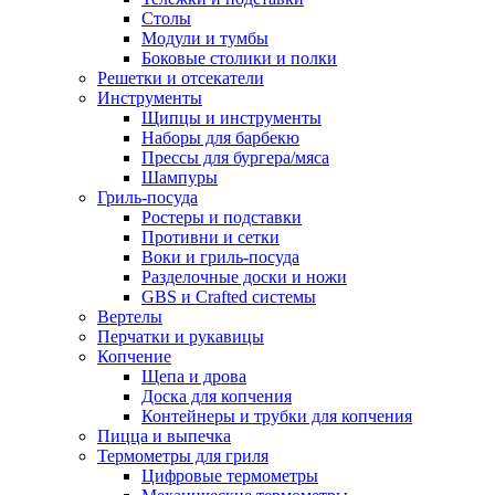
Столы
Модули и тумбы
Боковые столики и полки
Решетки и отсекатели
Инструменты
Щипцы и инструменты
Наборы для барбекю
Прессы для бургера/мяса
Шампуры
Гриль-посуда
Ростеры и подставки
Противни и сетки
Воки и гриль-посуда
Разделочные доски и ножи
GBS и Crafted системы
Вертелы
Перчатки и рукавицы
Копчение
Щепа и дрова
Доска для копчения
Контейнеры и трубки для копчения
Пицца и выпечка
Термометры для гриля
Цифровые термометры