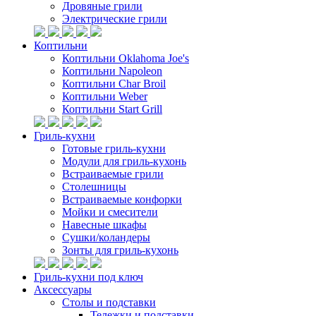
Дровяные грили
Электрические грили
Коптильни
Коптильни Oklahoma Joe's
Коптильни Napoleon
Коптильни Char Broil
Коптильни Weber
Коптильни Start Grill
Гриль-кухни
Готовые гриль-кухни
Модули для гриль-кухонь
Встраиваемые грили
Столешницы
Встраиваемые конфорки
Мойки и смесители
Навесные шкафы
Сушки/коландеры
Зонты для гриль-кухонь
Гриль-кухни под ключ
Аксессуары
Столы и подставки
Тележки и подставки