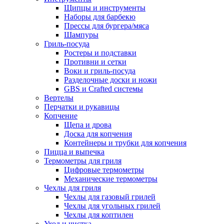
Щипцы и инструменты
Наборы для барбекю
Прессы для бургера/мяса
Шампуры
Гриль-посуда
Ростеры и подставки
Противни и сетки
Воки и гриль-посуда
Разделочные доски и ножи
GBS и Crafted системы
Вертелы
Перчатки и рукавицы
Копчение
Щепа и дрова
Доска для копчения
Контейнеры и трубки для копчения
Пицца и выпечка
Термометры для гриля
Цифровые термометры
Механические термометры
Чехлы для гриля
Чехлы для газовый грилей
Чехлы для угольных грилей
Чехлы для коптилен
Уход и чистка