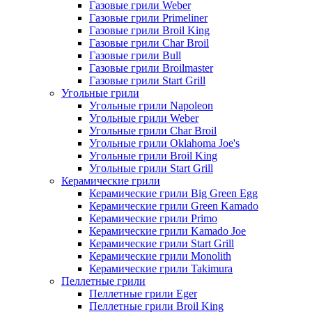
Газовые грили Weber
Газовые грили Primeliner
Газовые грили Broil King
Газовые грили Char Broil
Газовые грили Bull
Газовые грили Broilmaster
Газовые грили Start Grill
Угольные грили
Угольные грили Napoleon
Угольные грили Weber
Угольные грили Char Broil
Угольные грили Oklahoma Joe's
Угольные грили Broil King
Угольные грили Start Grill
Керамические грили
Керамические грили Big Green Egg
Керамические грили Green Kamado
Керамические грили Primo
Керамические грили Kamado Joe
Керамические грили Start Grill
Керамические грили Monolith
Керамические грили Takimura
Пеллетные грили
Пеллетные грили Eger
Пеллетные грили Broil King