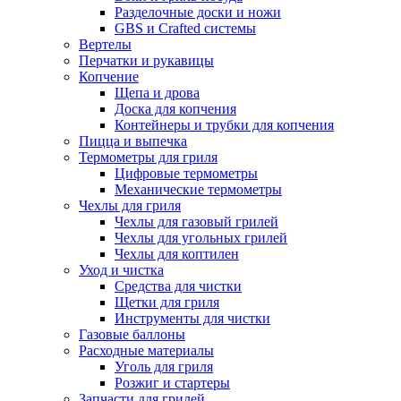
Разделочные доски и ножи
GBS и Crafted системы
Вертелы
Перчатки и рукавицы
Копчение
Щепа и дрова
Доска для копчения
Контейнеры и трубки для копчения
Пицца и выпечка
Термометры для гриля
Цифровые термометры
Механические термометры
Чехлы для гриля
Чехлы для газовый грилей
Чехлы для угольных грилей
Чехлы для коптилен
Уход и чистка
Средства для чистки
Щетки для гриля
Инструменты для чистки
Газовые баллоны
Расходные материалы
Уголь для гриля
Розжиг и стартеры
Запчасти для грилей