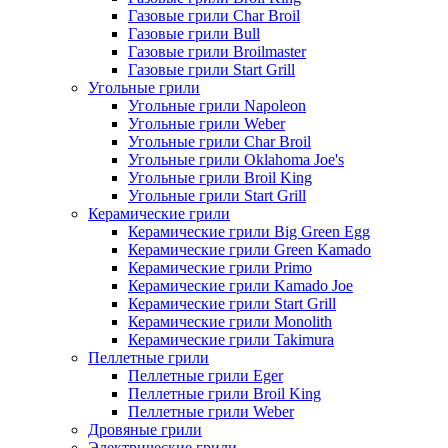
Газовые грили Char Broil
Газовые грили Bull
Газовые грили Broilmaster
Газовые грили Start Grill
Угольные грили
Угольные грили Napoleon
Угольные грили Weber
Угольные грили Char Broil
Угольные грили Oklahoma Joe's
Угольные грили Broil King
Угольные грили Start Grill
Керамические грили
Керамические грили Big Green Egg
Керамические грили Green Kamado
Керамические грили Primo
Керамические грили Kamado Joe
Керамические грили Start Grill
Керамические грили Monolith
Керамические грили Takimura
Пеллетные грили
Пеллетные грили Eger
Пеллетные грили Broil King
Пеллетные грили Weber
Дровяные грили
Электрические грили