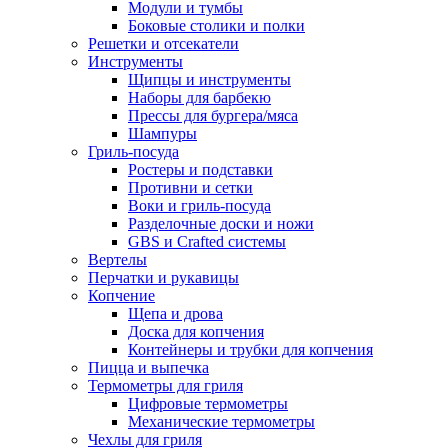
Модули и тумбы
Боковые столики и полки
Решетки и отсекатели
Инструменты
Щипцы и инструменты
Наборы для барбекю
Прессы для бургера/мяса
Шампуры
Гриль-посуда
Ростеры и подставки
Противни и сетки
Воки и гриль-посуда
Разделочные доски и ножи
GBS и Crafted системы
Вертелы
Перчатки и рукавицы
Копчение
Щепа и дрова
Доска для копчения
Контейнеры и трубки для копчения
Пицца и выпечка
Термометры для гриля
Цифровые термометры
Механические термометры
Чехлы для гриля