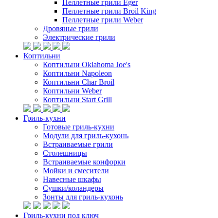
Пеллетные грили Eger
Пеллетные грили Broil King
Пеллетные грили Weber
Дровяные грили
Электрические грили
Коптильни
Коптильни Oklahoma Joe's
Коптильни Napoleon
Коптильни Char Broil
Коптильни Weber
Коптильни Start Grill
Гриль-кухни
Готовые гриль-кухни
Модули для гриль-кухонь
Встраиваемые грили
Столешницы
Встраиваемые конфорки
Мойки и смесители
Навесные шкафы
Сушки/коландеры
Зонты для гриль-кухонь
Гриль-кухни под ключ