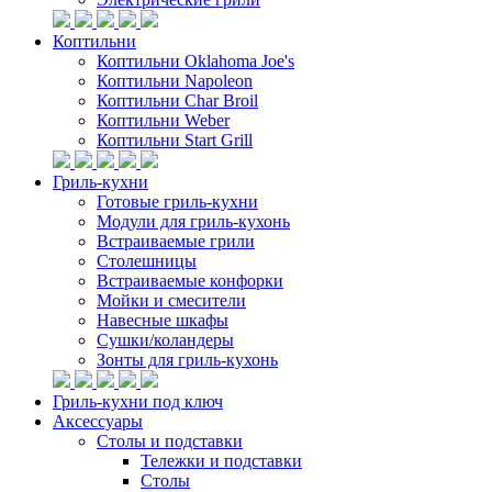
Коптильни
Коптильни Oklahoma Joe's
Коптильни Napoleon
Коптильни Char Broil
Коптильни Weber
Коптильни Start Grill
Гриль-кухни
Готовые гриль-кухни
Модули для гриль-кухонь
Встраиваемые грили
Столешницы
Встраиваемые конфорки
Мойки и смесители
Навесные шкафы
Сушки/коландеры
Зонты для гриль-кухонь
Гриль-кухни под ключ
Аксессуары
Столы и подставки
Тележки и подставки
Столы