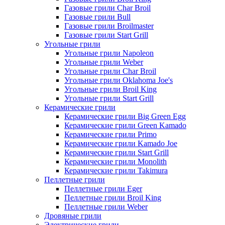
Газовые грили Char Broil
Газовые грили Bull
Газовые грили Broilmaster
Газовые грили Start Grill
Угольные грили
Угольные грили Napoleon
Угольные грили Weber
Угольные грили Char Broil
Угольные грили Oklahoma Joe's
Угольные грили Broil King
Угольные грили Start Grill
Керамические грили
Керамические грили Big Green Egg
Керамические грили Green Kamado
Керамические грили Primo
Керамические грили Kamado Joe
Керамические грили Start Grill
Керамические грили Monolith
Керамические грили Takimura
Пеллетные грили
Пеллетные грили Eger
Пеллетные грили Broil King
Пеллетные грили Weber
Дровяные грили
Электрические грили