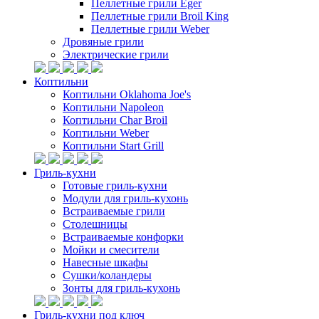
Пеллетные грили Eger
Пеллетные грили Broil King
Пеллетные грили Weber
Дровяные грили
Электрические грили
Коптильни
Коптильни Oklahoma Joe's
Коптильни Napoleon
Коптильни Char Broil
Коптильни Weber
Коптильни Start Grill
Гриль-кухни
Готовые гриль-кухни
Модули для гриль-кухонь
Встраиваемые грили
Столешницы
Встраиваемые конфорки
Мойки и смесители
Навесные шкафы
Сушки/коландеры
Зонты для гриль-кухонь
Гриль-кухни под ключ