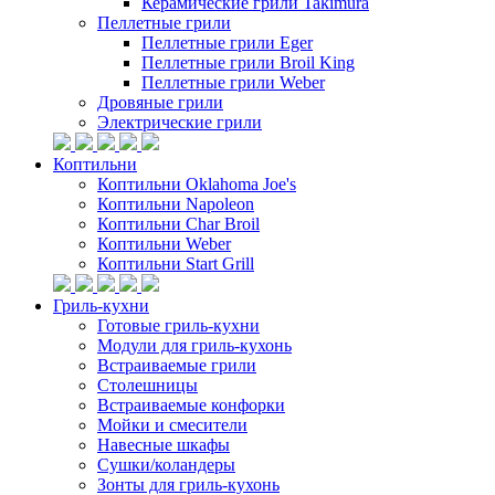
Керамические грили Takimura
Пеллетные грили
Пеллетные грили Eger
Пеллетные грили Broil King
Пеллетные грили Weber
Дровяные грили
Электрические грили
Коптильни
Коптильни Oklahoma Joe's
Коптильни Napoleon
Коптильни Char Broil
Коптильни Weber
Коптильни Start Grill
Гриль-кухни
Готовые гриль-кухни
Модули для гриль-кухонь
Встраиваемые грили
Столешницы
Встраиваемые конфорки
Мойки и смесители
Навесные шкафы
Сушки/коландеры
Зонты для гриль-кухонь