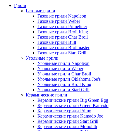
Грили
Газовые грили
Газовые грили Napoleon
Газовые грили Weber
Газовые грили Primeliner
Газовые грили Broil King
Газовые грили Char Broil
Газовые грили Bull
Газовые грили Broilmaster
Газовые грили Start Grill
Угольные грили
Угольные грили Napoleon
Угольные грили Weber
Угольные грили Char Broil
Угольные грили Oklahoma Joe's
Угольные грили Broil King
Угольные грили Start Grill
Керамические грили
Керамические грили Big Green Egg
Керамические грили Green Kamado
Керамические грили Primo
Керамические грили Kamado Joe
Керамические грили Start Grill
Керамические грили Monolith