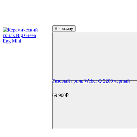
Фильтр по параметрам
Цена
₽
В корзину
Применить
Производители
Big Green Egg
(2)
Broil King
(1)
Char-Broil
(1)
Green Kamado
(1)
Napoleon
(4)
Oklahoma Joe's
(1)
Start Grill
(3)
Газовый гриль Weber Q 2200 черный
Weber
(5)
69 900₽