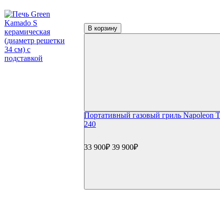
Керамические грили Monolith
Керамические грили Takimura
Пеллетные грили
В корзину
Пеллетные грили Eger
Пеллетные грили Broil King
Пеллетные грили Weber
Дровяные грили
Электрические грили
Коптильни
Коптильни Oklahoma Joe's
Коптильни Napoleon
Коптильни Char Broil
Коптильни Weber
Портативный газовый гриль Napoleon T
Коптильни Start Grill
240
Гриль-кухни
Готовые гриль-кухни
Встраиваемые грили
33 900₽
39 900₽
Встраиваемые конфорки
Модули для гриль-кухонь
Столешницы
Мойки и смесители
Сушки/коландеры
Зонты для гриль-кухонь
Навесные шкафы
Гриль-кухни под ключ