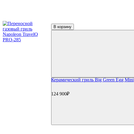
Термометры для гриля
Цифровые термометры
Механические термометры
Чехлы для гриля
Чехлы для газовый грилей
В корзину
Чехлы для угольных грилей
Чехлы для коптилен
Уход и чистка
Средства для чистки
Щетки для гриля
Инструменты для чистки
Газовые баллоны
Расходные материалы
Уголь для гриля
Керамический гриль Big Green Egg Mini
Розжиг и стартеры
Запчасти для грилей
Прочее
124 900₽
Книги
Специи
Подсветка
Коврики
Уличное оборудование
Акции
Сертификаты