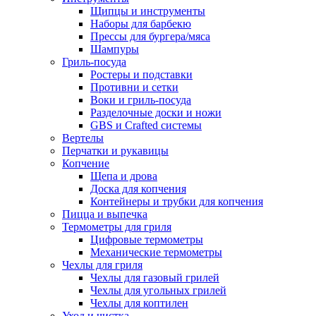
Щипцы и инструменты
Наборы для барбекю
Прессы для бургера/мяса
Шампуры
Гриль-посуда
Ростеры и подставки
Противни и сетки
Воки и гриль-посуда
Разделочные доски и ножи
GBS и Crafted системы
Вертелы
Перчатки и рукавицы
Копчение
Щепа и дрова
Доска для копчения
Контейнеры и трубки для копчения
Пицца и выпечка
Термометры для гриля
Цифровые термометры
Механические термометры
Чехлы для гриля
Чехлы для газовый грилей
Чехлы для угольных грилей
Чехлы для коптилен
Уход и чистка