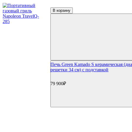
Char-Broil Hybrid
Газовые грили Bull
В корзину
Газовые грили Broilmaster
Газовые грили Start Grill
Угольные грили
Угольные грили Napoleon
Угольные грили Weber
Weber Compact Kettle
Weber Original Kettle
Weber Master Touch GBS
Weber Performer GBS
Weber Summit
Печь Green Kamado S керамическая (ди
Weber Smokey Joe
решетки 34 см) с подставкой
Weber Go Anywhere
Weber Smokey Mountain Cooker
Угольные грили Char Broil
79 900₽
Угольные грили Oklahoma Joe's
Угольные грили Broil King
Угольные грили Start Grill
Керамические грили
Керамические грили Big Green Egg
Керамические грили Green Kamado
Керамические грили Primo
Керамические грили Kamado Joe
Керамические грили Start Grill