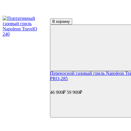
Аксессуары для гриля
Столы и подставки
Тележки и подставки
Столы
В корзину
Модули и тумбы
Боковые столики и полки
Решетки и отсекатели
Инструменты
Щипцы и инструменты
Наборы для барбекю
Прессы для бургера/мяса
Шампуры
Гриль-посуда
Ростеры и подставки
Переносной газовый гриль Napoleon Tr
Противни и сетки
PRO-285
Воки и гриль-посуда
Разделочные доски и ножи
46 900₽
59 900₽
GBS и Crafted системы
Вертелы
Перчатки и рукавицы
Копчение
Щепа и дрова
Доска для копчения
Контейнеры и трубки для копчения
Пицца и выпечка