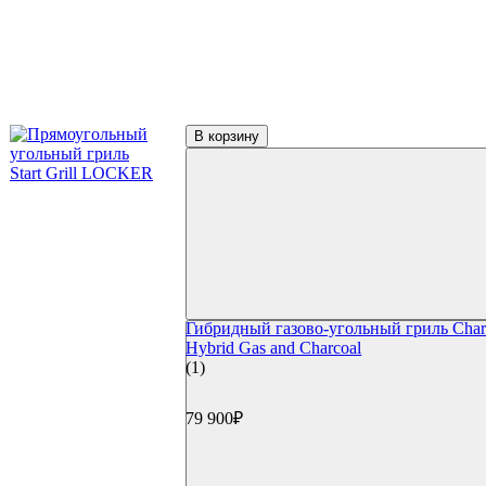
Термометры для гриля
Цифровые термометры
Механические термометры
Чехлы для гриля
Чехлы для газовый грилей
Чехлы для угольных грилей
Чехлы для коптилен
В корзину
Уход и чистка
Средства для чистки
Щетки для гриля
Инструменты для чистки
Газовые баллоны
Расходные материалы
Уголь для гриля
Розжиг и стартеры
Запчасти для грилей
Гибридный газово-угольный гриль Char-
Прочее
Hybrid Gas and Charcoal
Книги
(1)
Специи
Подсветка
Коврики
79 900₽
Уличное оборудование
Акции
Сертификаты