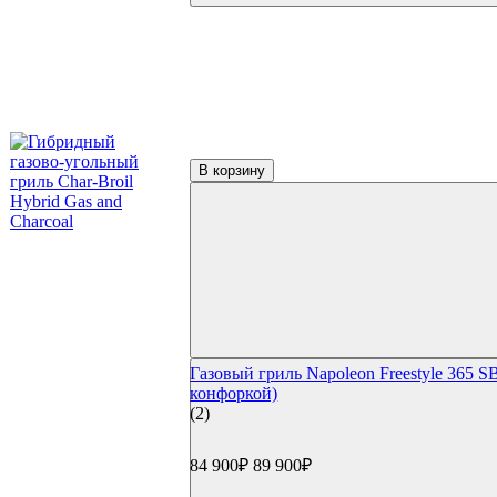
Фильтр по параметрам
Цена
₽
В корзину
Применить
Производители
(2)
Broil King
(11)
Char-Broil
(10)
Napoleon
(1)
Oklahoma Joe's
Газовый гриль Napoleon Freestyle 365 SB
(2)
конфоркой)
Primeliner
(2)
(4)
Start Grill
(9)
Weber
84 900₽
89 900₽