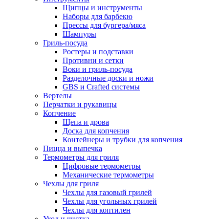
Щипцы и инструменты
Наборы для барбекю
Прессы для бургера/мяса
Шампуры
Гриль-посуда
Ростеры и подставки
Противни и сетки
Воки и гриль-посуда
Разделочные доски и ножи
GBS и Crafted системы
Вертелы
Перчатки и рукавицы
Копчение
Щепа и дрова
Доска для копчения
Контейнеры и трубки для копчения
Пицца и выпечка
Термометры для гриля
Цифровые термометры
Механические термометры
Чехлы для гриля
Чехлы для газовый грилей
Чехлы для угольных грилей
Чехлы для коптилен
Уход и чистка