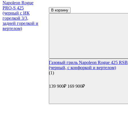
Char-Broil Hybrid
Газовые грили Bull
В корзину
Газовые грили Broilmaster
Газовые грили Start Grill
Угольные грили
Угольные грили Napoleon
Угольные грили Weber
Weber Compact Kettle
Weber Original Kettle
Weber Master Touch GBS
Weber Performer GBS
Weber Summit
Газовый гриль Napoleon Rogue 425 RSB
Weber Smokey Joe
(черный, с конфоркой и вертелом)
Weber Go Anywhere
(1)
Weber Smokey Mountain Cooker
Угольные грили Char Broil
Угольные грили Oklahoma Joe's
139 900₽
169 900₽
Угольные грили Broil King
Угольные грили Start Grill
Керамические грили
Керамические грили Big Green Egg
Керамические грили Green Kamado
Керамические грили Primo
Керамические грили Kamado Joe
Керамические грили Start Grill