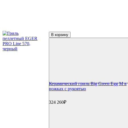
В корзину
Керамический гриль Big Green Egg M в
ножках с рукоятью
324 260₽