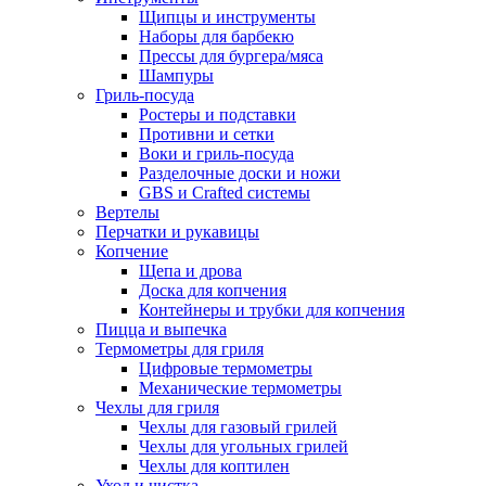
Щипцы и инструменты
Наборы для барбекю
Прессы для бургера/мяса
Шампуры
Гриль-посуда
Ростеры и подставки
Противни и сетки
Воки и гриль-посуда
Разделочные доски и ножи
GBS и Crafted системы
Вертелы
Перчатки и рукавицы
Копчение
Щепа и дрова
Доска для копчения
Контейнеры и трубки для копчения
Пицца и выпечка
Термометры для гриля
Цифровые термометры
Механические термометры
Чехлы для гриля
Чехлы для газовый грилей
Чехлы для угольных грилей
Чехлы для коптилен
Уход и чистка