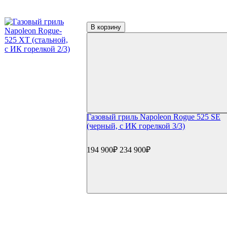
Термометры для гриля
Цифровые термометры
Механические термометры
В корзину
Чехлы для гриля
Чехлы для газовый грилей
Чехлы для угольных грилей
Чехлы для коптилен
Уход и чистка
Средства для чистки
Щетки для гриля
Инструменты для чистки
Газовые баллоны
Газовый гриль Napoleon Rogue 525 SE
Расходные материалы
(черный, с ИК горелкой 3/3)
Уголь для гриля
Розжиг и стартеры
Запчасти для грилей
194 900₽
234 900₽
Прочее
Книги
Специи
Подсветка
Коврики
Уличное оборудование
Акции
Сертификаты