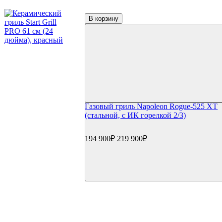
Аксессуары для гриля
Столы и подставки
В корзину
Тележки и подставки
Столы
Модули и тумбы
Боковые столики и полки
Решетки и отсекатели
Инструменты
Щипцы и инструменты
Наборы для барбекю
Прессы для бургера/мяса
Шампуры
Газовый гриль Napoleon Rogue-525 XT
Гриль-посуда
(стальной, с ИК горелкой 2/3)
Ростеры и подставки
Противни и сетки
194 900₽
219 900₽
Воки и гриль-посуда
Разделочные доски и ножи
GBS и Crafted системы
Вертелы
Перчатки и рукавицы
Копчение
Щепа и дрова
Доска для копчения
Контейнеры и трубки для копчения
Пицца и выпечка