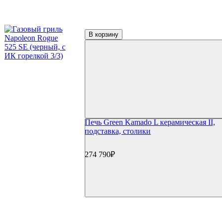
Фильтр по параметрам
Цена
В корзину
₽
Применить
Производители
Big Green Egg
(19)
Broil King
(15)
Broilmaster
(3)
Bull
(1)
Char-Broil
(10)
EGER
(3)
Печь Green Kamado L керамическая II,
Green Kamado
(5)
подставка, столики
Kamado Joe
(2)
Monolith
(1)
Napoleon
(26)
274 790₽
Oklahoma Joe's
(4)
Primeliner
(11)
Primo
(8)
Start Grill
(9)
Takimura
(1)
Weber
(16)