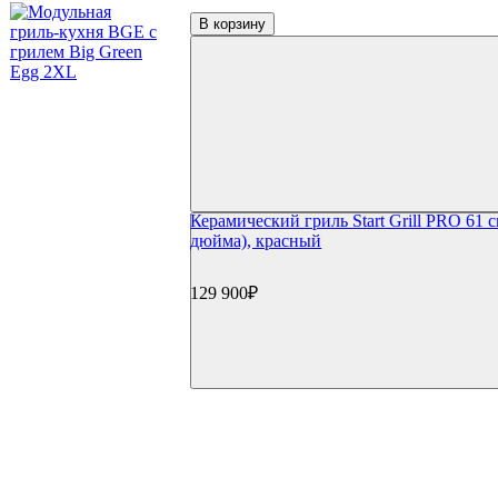
Керамические грили Monolith
В корзину
Керамические грили Takimura
Пеллетные грили
Пеллетные грили Eger
Пеллетные грили Broil King
Пеллетные грили Weber
Дровяные грили
Электрические грили
Коптильни
Коптильни Oklahoma Joe's
Коптильни Napoleon
Керамический гриль Start Grill PRO 61 с
Коптильни Char Broil
дюйма), красный
Коптильни Weber
Коптильни Start Grill
Гриль-кухни
129 900₽
Готовые гриль-кухни
Встраиваемые грили
Встраиваемые конфорки
Модули для гриль-кухонь
Столешницы
Мойки и смесители
Сушки/коландеры
Зонты для гриль-кухонь
Навесные шкафы
Гриль-кухни под ключ