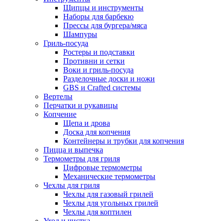
Щипцы и инструменты
Наборы для барбекю
Прессы для бургера/мяса
Шампуры
Гриль-посуда
Ростеры и подставки
Противни и сетки
Воки и гриль-посуда
Разделочные доски и ножи
GBS и Crafted системы
Вертелы
Перчатки и рукавицы
Копчение
Щепа и дрова
Доска для копчения
Контейнеры и трубки для копчения
Пицца и выпечка
Термометры для гриля
Цифровые термометры
Механические термометры
Чехлы для гриля
Чехлы для газовый грилей
Чехлы для угольных грилей
Чехлы для коптилен
Уход и чистка