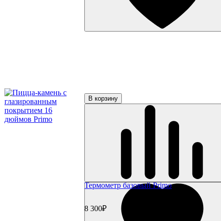
Керамические грили
Керамические грили Big Green Egg
Керамические грили Green Kamado
Керамические грили Primo
Керамические грили Kamado Joe
Керамические грили Start Grill
Керамические грили Monolith
Керамические грили Takimura
Пеллетные грили
Пеллетные грили Eger
Пеллетные грили Broil King
В корзину
Пеллетные грили Weber
Дровяные грили
Электрические грили
Коптильни
Коптильни Oklahoma Joe's
Коптильни Napoleon
Коптильни Char Broil
Коптильни Weber
Коптильни Start Grill
Гриль-кухни
Термометр базовый Primo
Готовые гриль-кухни
Встраиваемые грили
Встраиваемые конфорки
8 300₽
Модули для гриль-кухонь