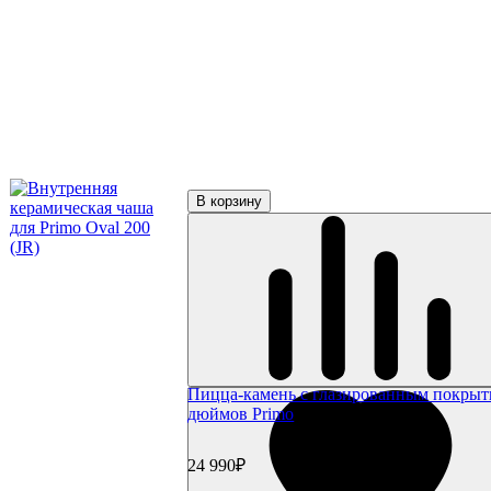
Weber Traveler
Газовые грили Primeliner
Газовые грили Broil King
Газовые грили Char Broil
Char-Broil Performance
Char-Broil Professional
Char-Broil Hybrid
Газовые грили Bull
Газовые грили Broilmaster
Газовые грили Start Grill
В корзину
Угольные грили
Угольные грили Napoleon
Угольные грили Weber
Weber Compact Kettle
Weber Original Kettle
Weber Master Touch GBS
Weber Performer GBS
Weber Summit
Weber Smokey Joe
Weber Go Anywhere
Пицца-камень с глазированным покрыт
Weber Smokey Mountain Cooker
дюймов Primo
Угольные грили Char Broil
Угольные грили Oklahoma Joe's
Угольные грили Broil King
24 990₽
Угольные грили Start Grill