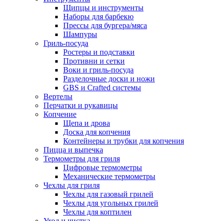
Щипцы и инструменты
Наборы для барбекю
Прессы для бургера/мяса
Шампуры
Гриль-посуда
Ростеры и подставки
Противни и сетки
Воки и гриль-посуда
Разделочные доски и ножи
GBS и Crafted системы
Вертелы
Перчатки и рукавицы
Копчение
Щепа и дрова
Доска для копчения
Контейнеры и трубки для копчения
Пицца и выпечка
Термометры для гриля
Цифровые термометры
Механические термометры
Чехлы для гриля
Чехлы для газовый грилей
Чехлы для угольных грилей
Чехлы для коптилен
Уход и чистка